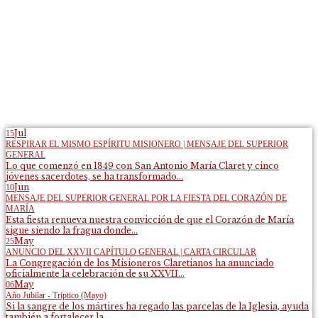
Jul
15
RESPIRAR EL MISMO ESPÍRITU MISIONERO | MENSAJE DEL SUPERIOR
GENERAL
Lo que comenzó en 1849 con San Antonio María Claret y cinco
jóvenes sacerdotes, se ha transformado...
Jun
10
MENSAJE DEL SUPERIOR GENERAL POR LA FIESTA DEL CORAZÓN DE
MARÍA
Esta fiesta renueva nuestra convicción de que el Corazón de María
sigue siendo la fragua donde...
May
25
ANUNCIO DEL XXVII CAPÍTULO GENERAL | CARTA CIRCULAR
La Congregación de los Misioneros Claretianos ha anunciado
oficialmente la celebración de su XXVII...
May
06
Año Jubilar - Tríptico (Mayo)
Si la sangre de los mártires ha regado las parcelas de la Iglesia, ayuda
también a fortalecer la...