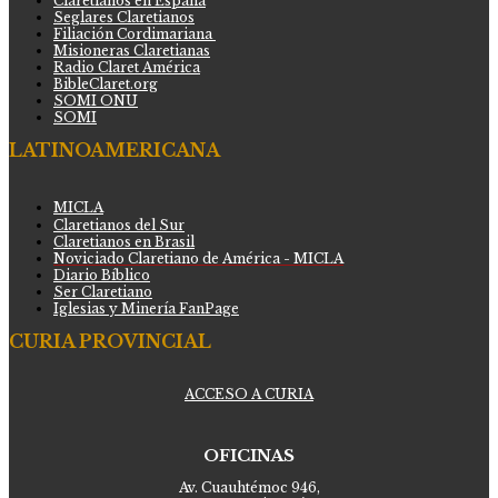
Claretianos en España
Seglares Claretianos
Filiación Cordimariana
Misioneras Claretianas
Radio Claret América
BibleClaret.org
SOMI ONU
SOMI
LATINOAMERICANA
MICLA
Claretianos del Sur
Claretianos en Brasil
Noviciado Claretiano de América - MICLA
Diario Bíblico
Ser Claretiano
Iglesias y Minería FanPage
CURIA PROVINCIAL
ACCESO A CURIA
OFICINAS
Av. Cuauhtémoc 946,