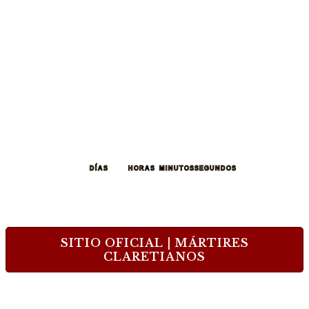
260
22
43
57
DÍAS
HORAS
MINUTOS
SEGUNDOS
SITIO OFICIAL | MÁRTIRES
CLARETIANOS