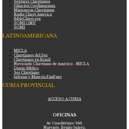
Seglares Claretianos
Filiación Cordimariana
Misioneras Claretianas
Radio Claret América
BibleClaret.org
SOMI ONU
SOMI
LATINOAMERICANA
MICLA
Claretianos del Sur
Claretianos en Brasil
Noviciado Claretiano de América - MICLA
Diario Bíblico
Ser Claretiano
Iglesias y Minería FanPage
CURIA PROVINCIAL
ACCESO A CURIA
OFICINAS
Av. Cuauhtémoc 946,
Narvarte, Benito Juárez,