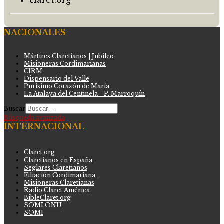
NACIONALES
Mártires Claretianos | Jubileo
Misioneras Cordimarianas
CIRM
Dispensario del Valle
Purísimo Corazón de María
La Atalaya del Centinela - P. Marroquín
Buscar
Búsqueda avanzada
INTERNACIONAL
Claret.org
Claretianos en España
Seglares Claretianos
Filiación Cordimariana
Misioneras Claretianas
Radio Claret América
BibleClaret.org
SOMI ONU
SOMI