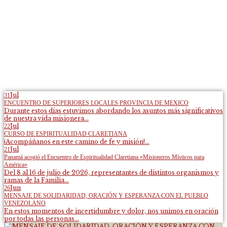
Jul
31
ENCUENTRO DE SUPERIORES LOCALES PROVINCIA DE MEXICO
Durante estos días estuvimos abordando los asuntos más significativos
de nuestra vida misionera...
Jul
22
CURSO DE ESPIRITUALIDAD CLARETIANA
¡Acompáñanos en este camino de fe y misión!...
Jul
21
Panamá acogió el Encuentro de Espiritualidad Claretiana «Misioneros Místicos para
América»
Del 8 al 16 de julio de 2026, representantes de distintos organismos y
ramas de la Familia...
Jun
26
MENSAJE DE SOLIDARIDAD, ORACIÓN Y ESPERANZA CON EL PUEBLO
VENEZOLANO
En estos momentos de incertidumbre y dolor, nos unimos en oración
por todas las personas...