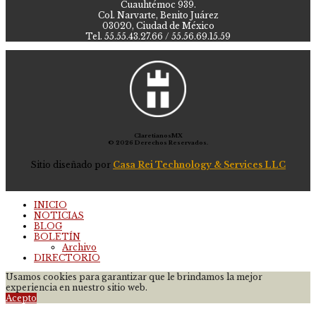
Cuauhtémoc 939.
Col. Narvarte, Benito Juárez
03020, Ciudad de México
Tel. 55.55.43.27.66 / 55.56.69.15.59
ClaretianosMX
© 2026 Derechos Reservados.
Sitio diseñado por
Casa Rei Technology & Services LLC
INICIO
NOTICIAS
BLOG
BOLETÍN
Archivo
DIRECTORIO
Usamos cookies para garantizar que le brindamos la mejor
experiencia en nuestro sitio web.
Acepto