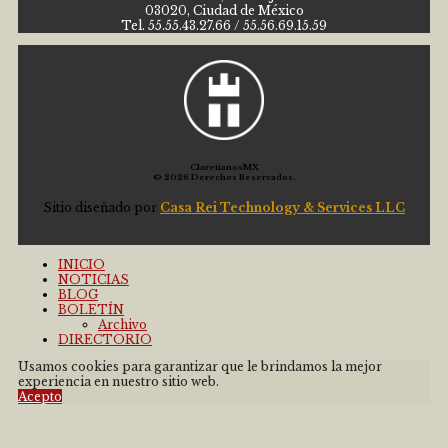
03020, Ciudad de México
Tel. 55.55.43.27.66 / 55.56.69.15.59
ClaretianosMX
© 2026 Derechos Reservados.
Sitio diseñado por
Casa Rei Technology & Services LLC
INICIO
NOTICIAS
BLOG
BOLETÍN
Archivo
DIRECTORIO
Usamos cookies para garantizar que le brindamos la mejor
experiencia en nuestro sitio web.
Acepto