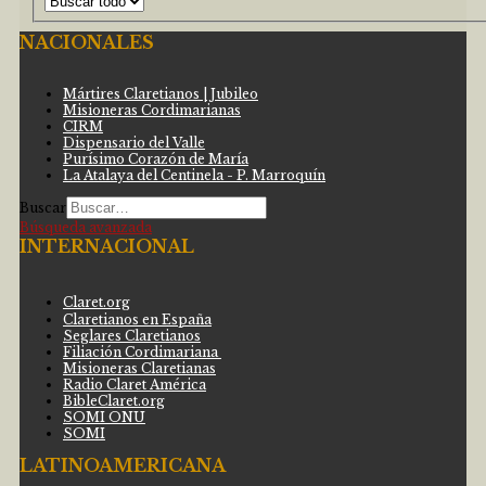
NACIONALES
Mártires Claretianos | Jubileo
Misioneras Cordimarianas
CIRM
Dispensario del Valle
Purísimo Corazón de María
La Atalaya del Centinela - P. Marroquín
Buscar
Búsqueda avanzada
INTERNACIONAL
Claret.org
Claretianos en España
Seglares Claretianos
Filiación Cordimariana
Misioneras Claretianas
Radio Claret América
BibleClaret.org
SOMI ONU
SOMI
LATINOAMERICANA