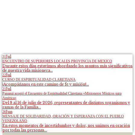
Jul
31
ENCUENTRO DE SUPERIORES LOCALES PROVINCIA DE MEXICO
Durante estos días estuvimos abordando los asuntos más significativos
de nuestra vida misionera...
Jul
22
CURSO DE ESPIRITUALIDAD CLARETIANA
¡Acompáñanos en este camino de fe y misión!...
Jul
21
Panamá acogió el Encuentro de Espiritualidad Claretiana «Misioneros Místicos para
América»
Del 8 al 16 de julio de 2026, representantes de distintos organismos y
ramas de la Familia...
Jun
26
MENSAJE DE SOLIDARIDAD, ORACIÓN Y ESPERANZA CON EL PUEBLO
VENEZOLANO
En estos momentos de incertidumbre y dolor, nos unimos en oración
por todas las personas...