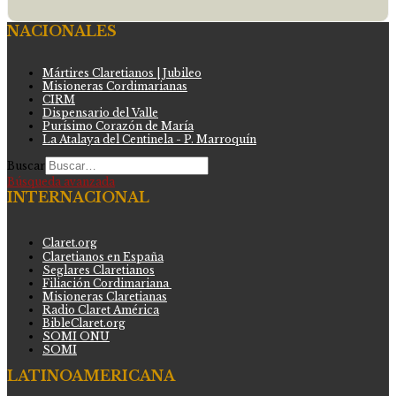
NACIONALES
Mártires Claretianos | Jubileo
Misioneras Cordimarianas
CIRM
Dispensario del Valle
Purísimo Corazón de María
La Atalaya del Centinela - P. Marroquín
Buscar
Búsqueda avanzada
INTERNACIONAL
Claret.org
Claretianos en España
Seglares Claretianos
Filiación Cordimariana
Misioneras Claretianas
Radio Claret América
BibleClaret.org
SOMI ONU
SOMI
LATINOAMERICANA