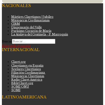
NACIONALES
Mártires Claretianos | Jubileo
Misioneras Cordimarianas
CIRM
Dispensario del Valle
Purísimo Corazón de María
La Atalaya del Centinela - P. Marroquín
Buscar
Búsqueda avanzada
INTERNACIONAL
Claret.org
Claretianos en España
Seglares Claretianos
Filiación Cordimariana
Misioneras Claretianas
Radio Claret América
BibleClaret.org
SOMI ONU
SOMI
LATINOAMERICANA