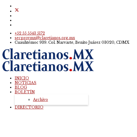
+52 55 5543 5172
secprovmx@claretianos.org.mx
Cuauhtémoc 939. Col. Narvarte, Benito Juárez 03020, CDMX
INICIO
NOTICIAS
BLOG
BOLETÍN
Archivo
DIRECTORIO