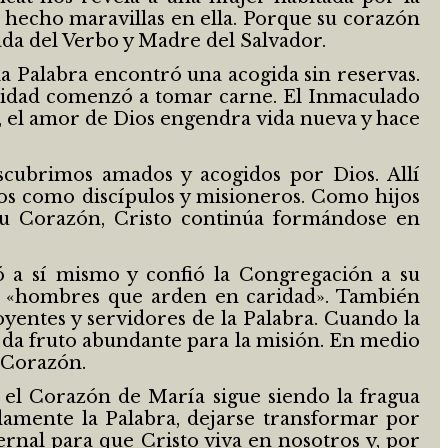
a hecho maravillas en ella. Porque su corazón
rada del Verbo y Madre del Salvador.
la Palabra encontró una acogida sin reservas.
anidad comenzó a tomar carne. El Inmaculado
, el amor de Dios engendra vida nueva y hace
scubrimos amados y acogidos por Dios. Allí
dos como discípulos y misioneros. Como hijos
su Corazón, Cristo continúa formándose en
 a sí mismo y confió la Congregación a su
er «hombres que arden en caridad». También
yentes y servidores de la Palabra. Cuando la
 da fruto abundante para la misión. En medio
l Corazón.
 el Corazón de María sigue siendo la fragua
amente la Palabra, dejarse transformar por
nal para que Cristo viva en nosotros y, por