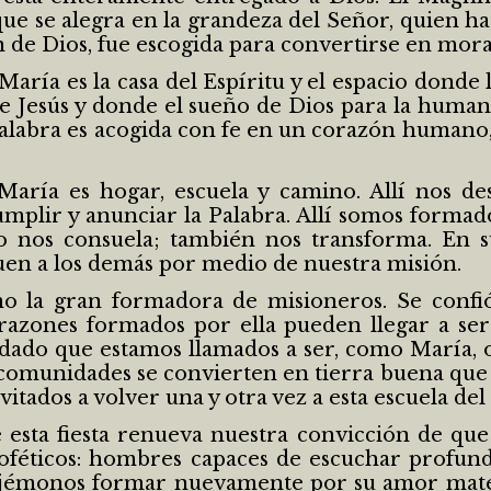
 que se alegra en la grandeza del Señor, quien h
ción de Dios, fue escogida para convertirse en mo
aría es la casa del Espíritu y el espacio donde 
e Jesús y donde el sueño de Dios para la hum
alabra es acogida con fe en un corazón humano
María es hogar, escuela y camino. Allí nos de
mplir y anunciar la Palabra. Allí somos forma
 nos consuela; también nos transforma. En 
guen a los demás por medio de nuestra misión.
la gran formadora de misioneros. Se confió
razones formados por ella pueden llegar a s
ado que estamos llamados a ser, como María, o
 comunidades se convierten en tierra buena que
vitados a volver una y otra vez a esta escuela de
esta fiesta renueva nuestra convicción de que
oféticos: hombres capaces de escuchar profund
Dejémonos formar nuevamente por su amor mater