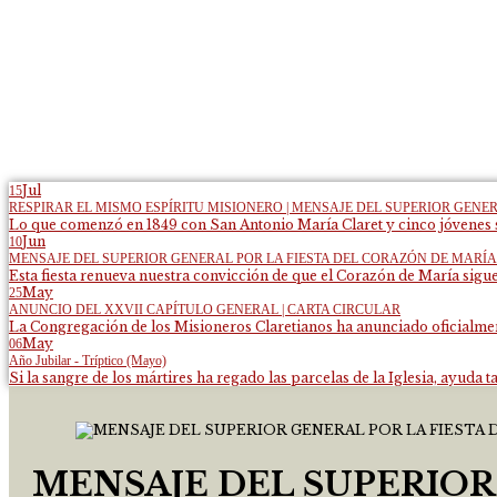
Jul
15
RESPIRAR EL MISMO ESPÍRITU MISIONERO | MENSAJE DEL SUPERIOR GENE
Lo que comenzó en 1849 con San Antonio María Claret y cinco jóvenes s
Jun
10
MENSAJE DEL SUPERIOR GENERAL POR LA FIESTA DEL CORAZÓN DE MARÍA
Esta fiesta renueva nuestra convicción de que el Corazón de María sigue
May
25
ANUNCIO DEL XXVII CAPÍTULO GENERAL | CARTA CIRCULAR
La Congregación de los Misioneros Claretianos ha anunciado oficialment
May
06
Año Jubilar - Tríptico (Mayo)
Si la sangre de los mártires ha regado las parcelas de la Iglesia, ayuda ta
MENSAJE DEL SUPERIOR