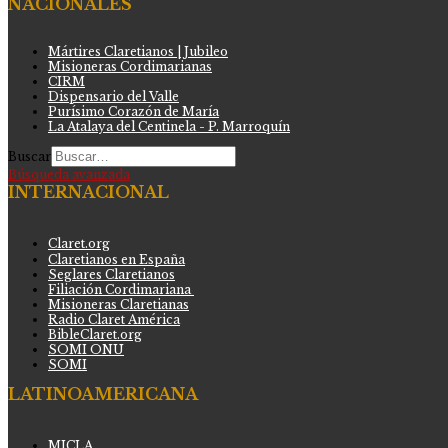
NACIONALES
Mártires Claretianos | Jubileo
Misioneras Cordimarianas
CIRM
Dispensario del Valle
Purísimo Corazón de María
La Atalaya del Centinela - P. Marroquín
Buscar
Búsqueda avanzada
INTERNACIONAL
Claret.org
Claretianos en España
Seglares Claretianos
Filiación Cordimariana
Misioneras Claretianas
Radio Claret América
BibleClaret.org
SOMI ONU
SOMI
LATINOAMERICANA
MICLA