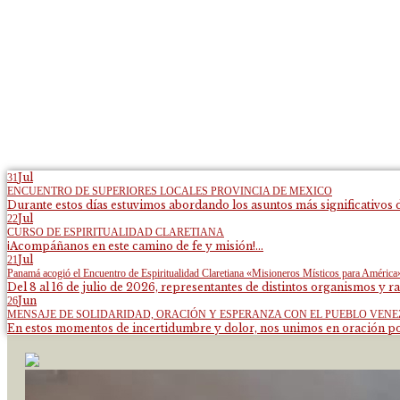
Jul
31
ENCUENTRO DE SUPERIORES LOCALES PROVINCIA DE MEXICO
Durante estos días estuvimos abordando los asuntos más significativos d
Jul
22
CURSO DE ESPIRITUALIDAD CLARETIANA
¡Acompáñanos en este camino de fe y misión!...
Jul
21
Panamá acogió el Encuentro de Espiritualidad Claretiana «Misioneros Místicos para América
Del 8 al 16 de julio de 2026, representantes de distintos organismos y ra
Jun
26
MENSAJE DE SOLIDARIDAD, ORACIÓN Y ESPERANZA CON EL PUEBLO VEN
En estos momentos de incertidumbre y dolor, nos unimos en oración por