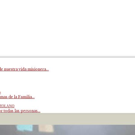
e nuestra vida misionera...
»
mas de la Familia...
EZOLANO
 todas las personas...