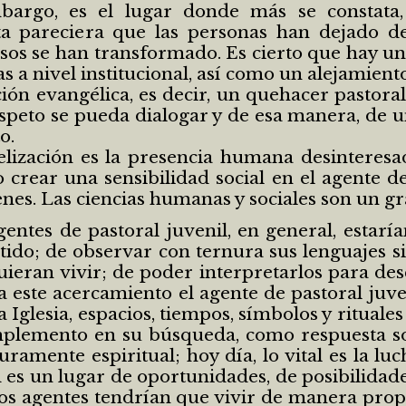
bargo, es el lugar donde más se constata,
a pareciera que las personas han dejado de 
os se han transformado. Es cierto que hay un
s a nivel institucional, así como un alejamiento 
ón evangélica, es decir, un quehacer pastoral
speto se pueda dialogar y de esa manera, de u
o.
lización es la presencia humana desinteresada
io crear una sensibilidad social en el agente 
enes. Las ciencias humanas y sociales son un gr
entes de pastoral juvenil, en general, estarí
ntido; de observar con ternura sus lenguajes s
ran vivir; de poder interpretarlos para descu
 a este acercamiento el agente de pastoral juv
la Iglesia, espacios, tiempos, símbolos y ritual
complemento en su búsqueda, como respuesta 
ramente espiritual; hoy día, lo vital es la lu
d es un lugar de oportunidades, de posibilidad
agentes tendrían que vivir de manera proposit