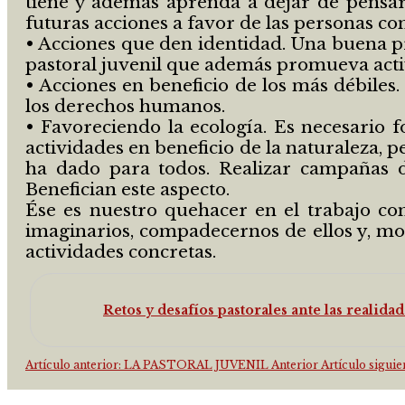
tiene y además aprenda a dejar de pensar
futuras acciones a favor de las personas co
• Acciones que den identidad. Una buena pr
pastoral juvenil que además promueva activid
• Acciones en beneficio de los más débile
los derechos humanos.
• Favoreciendo la ecología. Es necesario
actividades en beneficio de la naturaleza, p
ha dado para todos. Realizar campañas de
Benefician este aspecto.
Ése es nuestro quehacer en el trabajo con 
imaginarios, compadecernos de ellos y, mos
actividades concretas.
Retos y desafíos pastorales ante las realida
Artículo anterior: LA PASTORAL JUVENIL
Anterior
Artículo si