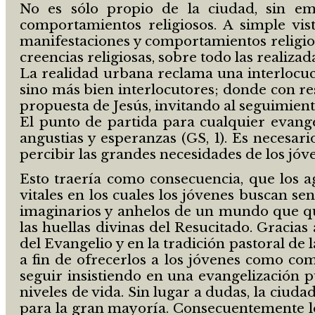
No es sólo propio de la ciudad, sin em
comportamientos religiosos. A simple vist
manifestaciones y comportamientos religios
creencias religiosas, sobre todo las realizada
La realidad urbana reclama una interlocuci
sino más bien interlocutores; donde con re
propuesta de Jesús, invitando al seguimient
El punto de partida para cualquier evange
angustias y esperanzas (GS, 1). Es necesar
percibir las grandes necesidades de los jóv
Esto traería como consecuencia, que los ag
vitales en los cuales los jóvenes buscan se
imaginarios y anhelos de un mundo que quie
las huellas divinas del Resucitado. Gracias
del Evangelio y en la tradición pastoral de 
a fin de ofrecerlos a los jóvenes como 
seguir insistiendo en una evangelización pu
niveles de vida. Sin lugar a dudas, la ciuda
para la gran mayoría. Consecuentemente los 