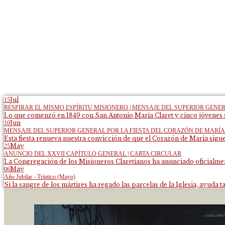
Jul
15
RESPIRAR EL MISMO ESPÍRITU MISIONERO | MENSAJE DEL SUPERIOR GENE
Lo que comenzó en 1849 con San Antonio María Claret y cinco jóvenes s
Jun
10
MENSAJE DEL SUPERIOR GENERAL POR LA FIESTA DEL CORAZÓN DE MARÍA
Esta fiesta renueva nuestra convicción de que el Corazón de María sigue
May
25
ANUNCIO DEL XXVII CAPÍTULO GENERAL | CARTA CIRCULAR
La Congregación de los Misioneros Claretianos ha anunciado oficialment
May
06
Año Jubilar - Tríptico (Mayo)
Si la sangre de los mártires ha regado las parcelas de la Iglesia, ayuda ta