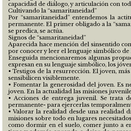
capacidad de diálogo, y articulación con tod
Cultivando la “samaritaneidad”
Por “samaritaneidad” entendemos la actit
permanente. El primer obligado a la “samari
se predica, se actúa.
Signos de “samaritaneidad”
Aparecida hace mención del sinsentido con q
por conocer y leer el lenguaje simbólico de
Enseguida mencionaremos algunas propues
expresan en su lenguaje simbólico, los jóve
• Testigos de la resurrección. El joven, más
sensibilicen visiblemente.
• Fomentar la generosidad del joven. Es ne
joven. En la actualidad las misiones juveni
• Acciones de entrega juvenil. Se trata d
permanente- para ejercerlas temporalment
• Valorar la realidad desde una realidad di
misiones sobre todo en lugares necesitad
como dormir en el suelo, comer junto a en