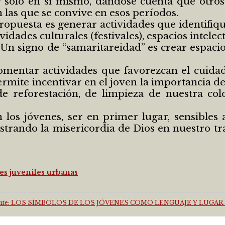
 sólo en sí mismo, dándose cuenta que otros
n las que se convive en esos períodos.
opuesta es generar actividades que identifique
ades culturales (festivales), espacios intelectu
s. Un signo de “samaritareidad” es crear espa
 fomentar actividades que favorezcan el cuid
ermite incentivar en el joven la importancia d
 reforestación, de limpieza de nuestra colo
los jóvenes, ser en primer lugar, sensibles 
trando la misericordia de Dios en nuestro tr
des juveniles urbanas
guiente: LOS SÍMBOLOS DE LOS JÓVENES COMO LENGUAJE Y LUG