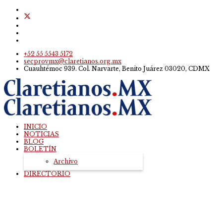
+52 55 5543 5172
secprovmx@claretianos.org.mx
Cuauhtémoc 939. Col. Narvarte, Benito Juárez 03020, CDMX
INICIO
NOTICIAS
BLOG
BOLETÍN
Archivo
DIRECTORIO