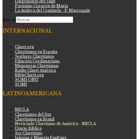
Dispensario del Valle
Purísimo Corazón de María
La Atalaya del Centinela - P. Marroquín
Buscar
Búsqueda avanzada
INTERNACIONAL
Claret.org
Claretianos en España
Seglares Claretianos
Filiación Cordimariana
Misioneras Claretianas
Radio Claret América
BibleClaret.org
SOMI ONU
SOMI
LATINOAMERICANA
MICLA
Claretianos del Sur
Claretianos en Brasil
Noviciado Claretiano de América - MICLA
Diario Bíblico
Ser Claretiano
Iglesias y Minería FanPage