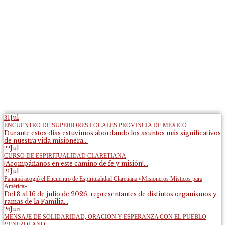
Jul
31
ENCUENTRO DE SUPERIORES LOCALES PROVINCIA DE MEXICO
Durante estos días estuvimos abordando los asuntos más significativos
de nuestra vida misionera...
Jul
22
CURSO DE ESPIRITUALIDAD CLARETIANA
¡Acompáñanos en este camino de fe y misión!...
Jul
21
Panamá acogió el Encuentro de Espiritualidad Claretiana «Misioneros Místicos para
América»
Del 8 al 16 de julio de 2026, representantes de distintos organismos y
ramas de la Familia...
Jun
26
MENSAJE DE SOLIDARIDAD, ORACIÓN Y ESPERANZA CON EL PUEBLO
VENEZOLANO