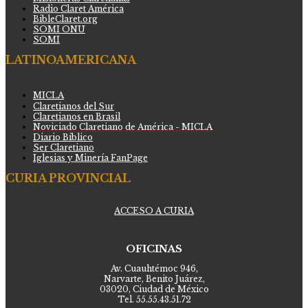
Radio Claret América
BibleClaret.org
SOMI ONU
SOMI
LATINOAMERICANA
MICLA
Claretianos del Sur
Claretianos en Brasil
Noviciado Claretiano de América - MICLA
Diario Bíblico
Ser Claretiano
Iglesias y Minería FanPage
CURIA PROVINCIAL
ACCESO A CURIA
OFICINAS
Av. Cuauhtémoc 946,
Narvarte, Benito Juárez,
03020, Ciudad de México
Tel. 55.55.43.51.72