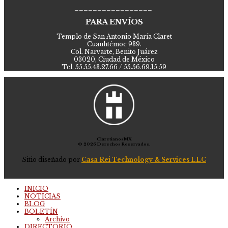
_________________
PARA ENVÍOS
Templo de San Antonio María Claret
Cuauhtémoc 939.
Col. Narvarte, Benito Juárez
03020, Ciudad de México
Tel. 55.55.43.27.66 / 55.56.69.15.59
ClaretianosMX
© 2026 Derechos Reservados.
Sitio diseñado por
Casa Rei Technology & Services LLC
INICIO
NOTICIAS
BLOG
BOLETÍN
Archivo
DIRECTORIO