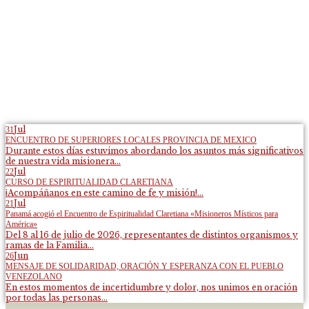
Jul
31
ENCUENTRO DE SUPERIORES LOCALES PROVINCIA DE MEXICO
Durante estos días estuvimos abordando los asuntos más significativos
de nuestra vida misionera...
Jul
22
CURSO DE ESPIRITUALIDAD CLARETIANA
¡Acompáñanos en este camino de fe y misión!...
Jul
21
Panamá acogió el Encuentro de Espiritualidad Claretiana «Misioneros Místicos para
América»
Del 8 al 16 de julio de 2026, representantes de distintos organismos y
ramas de la Familia...
Jun
26
MENSAJE DE SOLIDARIDAD, ORACIÓN Y ESPERANZA CON EL PUEBLO
VENEZOLANO
En estos momentos de incertidumbre y dolor, nos unimos en oración
por todas las personas...