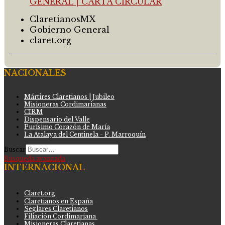
ClaretianosMX
Gobierno General
claret.org
NACIONALES
Mártires Claretianos | Jubileo
Misioneras Cordimarianas
CIRM
Dispensario del Valle
Purísimo Corazón de María
La Atalaya del Centinela - P. Marroquín
Buscar
Búsqueda avanzada
INTERNACIONAL
Claret.org
Claretianos en España
Seglares Claretianos
Filiación Cordimariana
Misioneras Claretianas