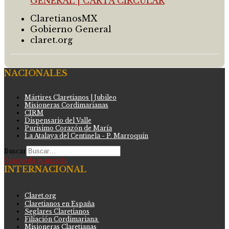
ClaretianosMX
Gobierno General
claret.org
NACIONALES
Mártires Claretianos | Jubileo
Misioneras Cordimarianas
CIRM
Dispensario del Valle
Purísimo Corazón de María
La Atalaya del Centinela - P. Marroquín
Buscar
Búsqueda avanzada
INTERNACIONAL
Claret.org
Claretianos en España
Seglares Claretianos
Filiación Cordimariana
Misioneras Claretianas