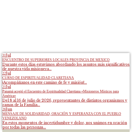
Jul
31
ENCUENTRO DE SUPERIORES LOCALES PROVINCIA DE MEXICO
Durante estos días estuvimos abordando los asuntos más significativos
de nuestra vida misionera...
Jul
22
CURSO DE ESPIRITUALIDAD CLARETIANA
¡Acompáñanos en este camino de fe y misión!...
Jul
21
Panamá acogió el Encuentro de Espiritualidad Claretiana «Misioneros Místicos para
América»
Del 8 al 16 de julio de 2026, representantes de distintos organismos y
ramas de la Familia...
Jun
26
MENSAJE DE SOLIDARIDAD, ORACIÓN Y ESPERANZA CON EL PUEBLO
VENEZOLANO
En estos momentos de incertidumbre y dolor, nos unimos en oración
por todas las personas...