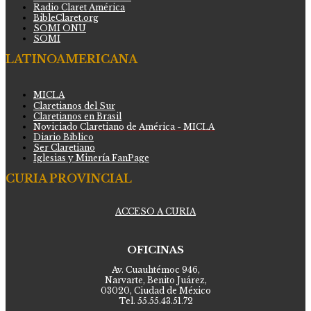
Radio Claret América
BibleClaret.org
SOMI ONU
SOMI
LATINOAMERICANA
MICLA
Claretianos del Sur
Claretianos en Brasil
Noviciado Claretiano de América - MICLA
Diario Bíblico
Ser Claretiano
Iglesias y Minería FanPage
CURIA PROVINCIAL
ACCESO A CURIA
OFICINAS
Av. Cuauhtémoc 946,
Narvarte, Benito Juárez,
03020, Ciudad de México
Tel. 55.55.43.51.72