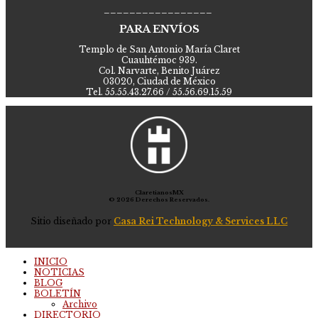
_________________
PARA ENVÍOS
Templo de San Antonio María Claret
Cuauhtémoc 939.
Col. Narvarte, Benito Juárez
03020, Ciudad de México
Tel. 55.55.43.27.66 / 55.56.69.15.59
ClaretianosMX
© 2026 Derechos Reservados.
Sitio diseñado por
Casa Rei Technology & Services LLC
INICIO
NOTICIAS
BLOG
BOLETÍN
Archivo
DIRECTORIO