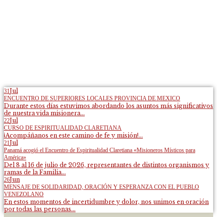
Jul
31
ENCUENTRO DE SUPERIORES LOCALES PROVINCIA DE MEXICO
Durante estos días estuvimos abordando los asuntos más significativos
de nuestra vida misionera...
Jul
22
CURSO DE ESPIRITUALIDAD CLARETIANA
¡Acompáñanos en este camino de fe y misión!...
Jul
21
Panamá acogió el Encuentro de Espiritualidad Claretiana «Misioneros Místicos para
América»
Del 8 al 16 de julio de 2026, representantes de distintos organismos y
ramas de la Familia...
Jun
26
MENSAJE DE SOLIDARIDAD, ORACIÓN Y ESPERANZA CON EL PUEBLO
VENEZOLANO
En estos momentos de incertidumbre y dolor, nos unimos en oración
por todas las personas...