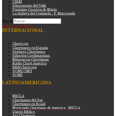
CIRM
Dispensario del Valle
Purísimo Corazón de María
La Atalaya del Centinela - P. Marroquín
Buscar
Búsqueda avanzada
INTERNACIONAL
Claret.org
Claretianos en España
Seglares Claretianos
Filiación Cordimariana
Misioneras Claretianas
Radio Claret América
BibleClaret.org
SOMI ONU
SOMI
LATINOAMERICANA
MICLA
Claretianos del Sur
Claretianos en Brasil
Noviciado Claretiano de América - MICLA
Diario Bíblico
Ser Claretiano