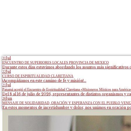
Jul
31
ENCUENTRO DE SUPERIORES LOCALES PROVINCIA DE MEXICO
Durante estos días estuvimos abordando los asuntos más significativos d
Jul
22
CURSO DE ESPIRITUALIDAD CLARETIANA
¡Acompáñanos en este camino de fe y misión!...
Jul
21
Panamá acogió el Encuentro de Espiritualidad Claretiana «Misioneros Místicos para América
Del 8 al 16 de julio de 2026, representantes de distintos organismos y ra
Jun
26
MENSAJE DE SOLIDARIDAD, ORACIÓN Y ESPERANZA CON EL PUEBLO VEN
En estos momentos de incertidumbre y dolor, nos unimos en oración por