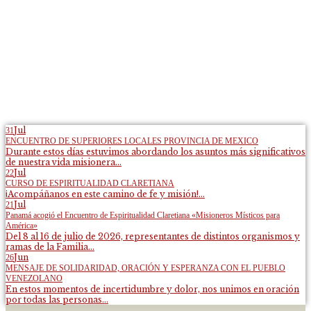
Jul
31
ENCUENTRO DE SUPERIORES LOCALES PROVINCIA DE MEXICO
Durante estos días estuvimos abordando los asuntos más significativos
de nuestra vida misionera...
Jul
22
CURSO DE ESPIRITUALIDAD CLARETIANA
¡Acompáñanos en este camino de fe y misión!...
Jul
21
Panamá acogió el Encuentro de Espiritualidad Claretiana «Misioneros Místicos para
América»
Del 8 al 16 de julio de 2026, representantes de distintos organismos y
ramas de la Familia...
Jun
26
MENSAJE DE SOLIDARIDAD, ORACIÓN Y ESPERANZA CON EL PUEBLO
VENEZOLANO
En estos momentos de incertidumbre y dolor, nos unimos en oración
por todas las personas...