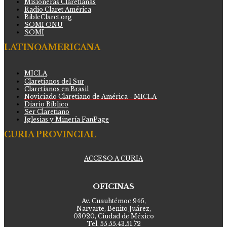
Misioneras Claretianas
Radio Claret América
BibleClaret.org
SOMI ONU
SOMI
LATINOAMERICANA
MICLA
Claretianos del Sur
Claretianos en Brasil
Noviciado Claretiano de América - MICLA
Diario Bíblico
Ser Claretiano
Iglesias y Minería FanPage
CURIA PROVINCIAL
ACCESO A CURIA
OFICINAS
Av. Cuauhtémoc 946,
Narvarte, Benito Juárez,
03020, Ciudad de México
Tel. 55.55.43.51.72