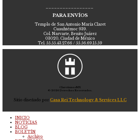
_________________
PARA ENVÍOS
Templo de San Antonio María Claret
Cuauhtémoc 939.
Col. Narvarte, Benito Juárez
03020, Ciudad de México
Tel. 55.55.43.27.66 / 55.56.69.15.59
ClaretianosMX
© 2026 Derechos Reservados.
Sitio diseñado por
Casa Rei Technology & Services LLC
INICIO
NOTICIAS
BLOG
BOLETÍN
Archivo