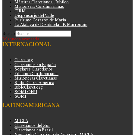
Mártires Claretianos | Jubileo
Misioneras Cordimarianas
CIRM
Dispensario del Valle
Purísimo Corazón de María
La Atalaya del Centinela - P. Marroquín
Buscar
Búsqueda avanzada
INTERNACIONAL
Claret.org
Claretianos en España
Seglares Claretianos
Filiación Cordimariana
Misioneras Claretianas
Radio Claret América
BibleClaret.org
SOMI ONU
SOMI
LATINOAMERICANA
MICLA
Claretianos del Sur
Claretianos en Brasil
Noviciado Claretiano de América - MICLA