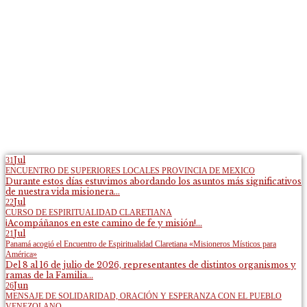
Jul
31
ENCUENTRO DE SUPERIORES LOCALES PROVINCIA DE MEXICO
Durante estos días estuvimos abordando los asuntos más significativos
de nuestra vida misionera...
Jul
22
CURSO DE ESPIRITUALIDAD CLARETIANA
¡Acompáñanos en este camino de fe y misión!...
Jul
21
Panamá acogió el Encuentro de Espiritualidad Claretiana «Misioneros Místicos para
América»
Del 8 al 16 de julio de 2026, representantes de distintos organismos y
ramas de la Familia...
Jun
26
MENSAJE DE SOLIDARIDAD, ORACIÓN Y ESPERANZA CON EL PUEBLO
VENEZOLANO