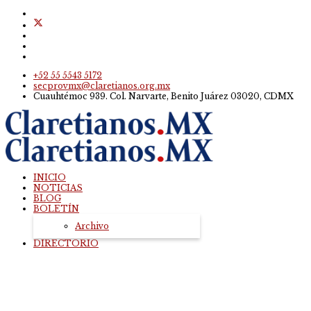
+52 55 5543 5172
secprovmx@claretianos.org.mx
Cuauhtémoc 939. Col. Narvarte, Benito Juárez 03020, CDMX
INICIO
NOTICIAS
BLOG
BOLETÍN
Archivo
DIRECTORIO