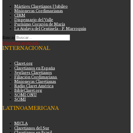
Mártires Claretianos | Jubileo
Misioneras Cordimarianas
CIRM
Dispensario del Valle
Purísimo Corazón de María
La Atalaya del Centinela - P. Marroquín
Buscar
Búsqueda avanzada
INTERNACIONAL
Claret.org
Claretianos en España
Seglares Claretianos
Filiación Cordimariana
Misioneras Claretianas
Radio Claret América
BibleClaret.org
SOMI ONU
SOMI
LATINOAMERICANA
MICLA
Claretianos del Sur
Claretianos en Brasil