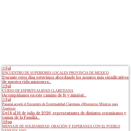
Jul
31
ENCUENTRO DE SUPERIORES LOCALES PROVINCIA DE MEXICO
Durante estos días estuvimos abordando los asuntos más significativos
de nuestra vida misionera...
Jul
22
CURSO DE ESPIRITUALIDAD CLARETIANA
¡Acompáñanos en este camino de fe y misión!...
Jul
21
Panamá acogió el Encuentro de Espiritualidad Claretiana «Misioneros Místicos para
América»
Del 8 al 16 de julio de 2026, representantes de distintos organismos y
ramas de la Familia...
Jun
26
MENSAJE DE SOLIDARIDAD, ORACIÓN Y ESPERANZA CON EL PUEBLO
VENEZOLANO