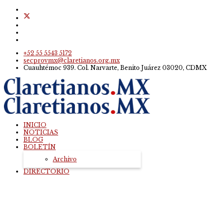
+52 55 5543 5172
secprovmx@claretianos.org.mx
Cuauhtémoc 939. Col. Narvarte, Benito Juárez 03020, CDMX
INICIO
NOTICIAS
BLOG
BOLETÍN
Archivo
DIRECTORIO