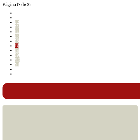
Página 17 de 23
12
13
14
15
16
17
18
19
20
21