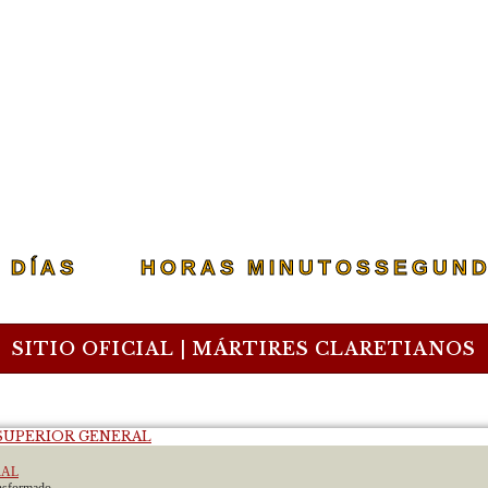
258
10
22
2
DÍAS
HORAS
MINUTOS
SEGUN
SITIO OFICIAL | MÁRTIRES CLARETIANOS
RAL
nsformado...