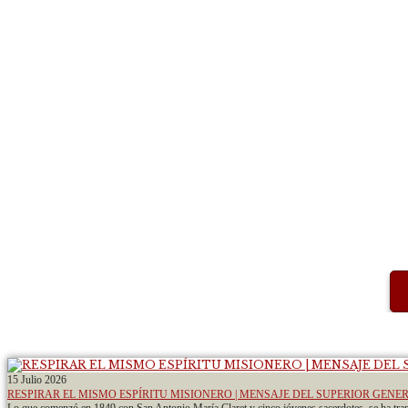
15 Julio 2026
RESPIRAR EL MISMO ESPÍRITU MISIONERO | MENSAJE DEL SUPERIOR GENE
Lo que comenzó en 1849 con San Antonio María Claret y cinco jóvenes sacerdotes, se ha tra