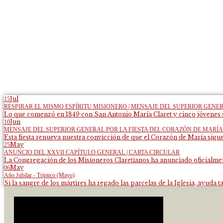
Jul
15
RESPIRAR EL MISMO ESPÍRITU MISIONERO | MENSAJE DEL SUPERIOR GENE
Lo que comenzó en 1849 con San Antonio María Claret y cinco jóvenes s
Jun
10
MENSAJE DEL SUPERIOR GENERAL POR LA FIESTA DEL CORAZÓN DE MARÍA
Esta fiesta renueva nuestra convicción de que el Corazón de María sigue
May
25
ANUNCIO DEL XXVII CAPÍTULO GENERAL | CARTA CIRCULAR
La Congregación de los Misioneros Claretianos ha anunciado oficialment
May
06
Año Jubilar - Tríptico (Mayo)
Si la sangre de los mártires ha regado las parcelas de la Iglesia, ayuda ta