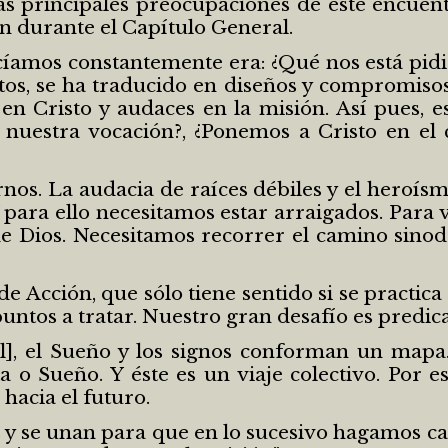
 las principales preocupaciones de este encuen
n durante el Capítulo General.
cíamos constantemente era: ¿Qué nos está pid
os, se ha traducido en diseños y compromisos
en Cristo y audaces en la misión. Así pues, e
uestra vocación?, ¿Ponemos a Cristo en el c
rnos. La audacia de raíces débiles y el heroís
Y para ello necesitamos estar arraigados. Par
de Dios. Necesitamos recorrer el camino sino
 Acción, que sólo tiene sentido si se practica
puntos a tratar. Nuestro gran desafío es predic
l], el Sueño y los signos conforman un mapa.
a o Sueño. Y éste es un viaje colectivo. Por e
hacia el futuro.
 y se unan para que en lo sucesivo hagamos ca