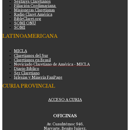
Seglares Claretianos
Filiación Cordimariana
Misioneras Claretianas
Radio Claret América
BibleClaret.org
SOMI ONU
SOMI
LATINOAMERICANA
MICLA
Claretianos del Sur
Claretianos en Brasil
Noviciado Claretiano de América - MICLA
Diario Bíblico
Ser Claretiano
Iglesias y Minería FanPage
CURIA PROVINCIAL
ACCESO A CURIA
OFICINAS
Av. Cuauhtémoc 946,
Narvarte, Benito Juárez,