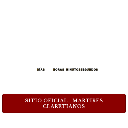
258
15
18
32
DÍAS
HORAS
MINUTOS
SEGUNDOS
SITIO OFICIAL | MÁRTIRES
CLARETIANOS