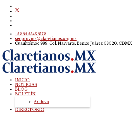
+52 55 5543 5172
secprovmx@claretianos.org.mx
Cuauhtémoc 939. Col. Narvarte, Benito Juárez 03020, CDMX
INICIO
NOTICIAS
BLOG
BOLETÍN
Archivo
DIRECTORIO