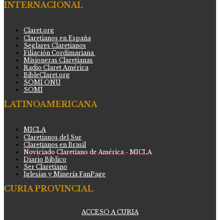
INTERNACIONAL
Claret.org
Claretianos en España
Seglares Claretianos
Filiación Cordimariana
Misioneras Claretianas
Radio Claret América
BibleClaret.org
SOMI ONU
SOMI
LATINOAMERICANA
MICLA
Claretianos del Sur
Claretianos en Brasil
Noviciado Claretiano de América - MICLA
Diario Bíblico
Ser Claretiano
Iglesias y Minería FanPage
CURIA PROVINCIAL
ACCESO A CURIA