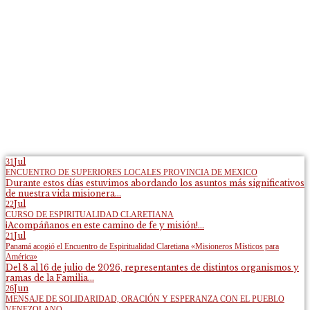
Jul
31
ENCUENTRO DE SUPERIORES LOCALES PROVINCIA DE MEXICO
Durante estos días estuvimos abordando los asuntos más significativos
de nuestra vida misionera...
Jul
22
CURSO DE ESPIRITUALIDAD CLARETIANA
¡Acompáñanos en este camino de fe y misión!...
Jul
21
Panamá acogió el Encuentro de Espiritualidad Claretiana «Misioneros Místicos para
América»
Del 8 al 16 de julio de 2026, representantes de distintos organismos y
ramas de la Familia...
Jun
26
MENSAJE DE SOLIDARIDAD, ORACIÓN Y ESPERANZA CON EL PUEBLO
VENEZOLANO