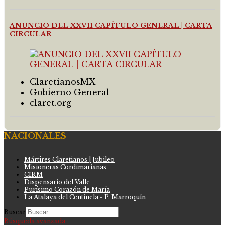
ANUNCIO DEL XXVII CAPÍTULO GENERAL | CARTA
CIRCULAR
ClaretianosMX
Gobierno General
claret.org
NACIONALES
Mártires Claretianos | Jubileo
Misioneras Cordimarianas
CIRM
Dispensario del Valle
Purísimo Corazón de María
La Atalaya del Centinela - P. Marroquín
Buscar
Búsqueda avanzada