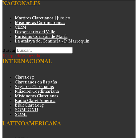
NACIONALES
Mártires Claretianos | Jubileo
Misioneras Cordimarianas
CIRM
Dispensario del Valle
Purísimo Corazón de María
La Atalaya del Centinela - P. Marroquín
Buscar
Búsqueda avanzada
INTERNACIONAL
Claret.org
Claretianos en España
Seglares Claretianos
Filiación Cordimariana
Misioneras Claretianas
Radio Claret América
BibleClaret.org
SOMI ONU
SOMI
LATINOAMERICANA