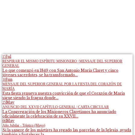
Jul
15
RESPIRAR EL MISMO ESPÍRITU MISIONERO | MENSAJE DEL SUPERIOR
GENERAL
Lo que comenzó en 1849 con San Antonio María Claret y cinco
jóvenes sacerdotes, se ha transformado...
Jun
10
MENSAJE DEL SUPERIOR GENERAL POR LA FIESTA DEL CORAZÓN DE
MARÍA
Esta fiesta renueva nuestra convicción de que el Corazón de María
sigue siendo la fragua donde...
May
25
ANUNCIO DEL XXVII CAPÍTULO GENERAL | CARTA CIRCULAR
La Congregación de los Misioneros Claretianos ha anunciado
oficialmente la celebración de su XXVII...
May
06
Año Jubilar - Tríptico (Mayo)
Si la sangre de los mártires ha regado las parcelas de la Iglesia, ayuda
también a fortalecer la...