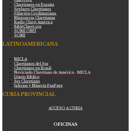
Claretianos en España
Seglares Claretianos
Filiación Cordimariana
Misioneras Claretianas
Radio Claret América
BibleClaret.org
SOMI ONU
SOMI
LATINOAMERICANA
MICLA
Claretianos del Sur
Claretianos en Brasil
Noviciado Claretiano de América - MICLA
Diario Bíblico
Ser Claretiano
Iglesias y Minería FanPage
CURIA PROVINCIAL
ACCESO A CURIA
OFICINAS