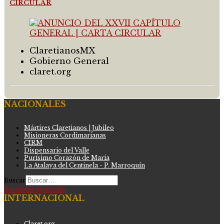
CIRCULAR
ClaretianosMX
Gobierno General
claret.org
NACIONALES
Mártires Claretianos | Jubileo
Misioneras Cordimarianas
CIRM
Dispensario del Valle
Purísimo Corazón de María
La Atalaya del Centinela - P. Marroquín
Buscar
Búsqueda avanzada
INTERNACIONAL
Claret.org