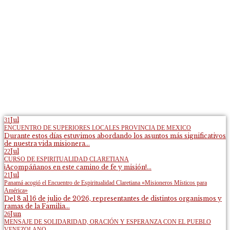
Jul
31
ENCUENTRO DE SUPERIORES LOCALES PROVINCIA DE MEXICO
Durante estos días estuvimos abordando los asuntos más significativos
de nuestra vida misionera...
Jul
22
CURSO DE ESPIRITUALIDAD CLARETIANA
¡Acompáñanos en este camino de fe y misión!...
Jul
21
Panamá acogió el Encuentro de Espiritualidad Claretiana «Misioneros Místicos para
América»
Del 8 al 16 de julio de 2026, representantes de distintos organismos y
ramas de la Familia...
Jun
26
MENSAJE DE SOLIDARIDAD, ORACIÓN Y ESPERANZA CON EL PUEBLO
VENEZOLANO