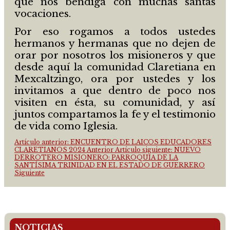
que nos bendiga con muchas santas
vocaciones.
Por eso rogamos a todos ustedes
hermanos y hermanas que no dejen de
orar por nosotros los misioneros y que
desde aquí la comunidad Claretiana en
Mexcaltzingo, ora por ustedes y los
invitamos a que dentro de poco nos
visiten en ésta, su comunidad, y así
juntos compartamos la fe y el testimonio
de vida como Iglesia.
Artículo anterior: ENCUENTRO DE LAICOS EDUCADORES
CLARETIANOS 2024
Anterior
Artículo siguiente: NUEVO
DERROTERO MISIONERO: PARROQUIA DE LA
SANTÍSIMA TRINIDAD EN EL ESTADO DE GUERRERO
Siguiente
NOTICIAS