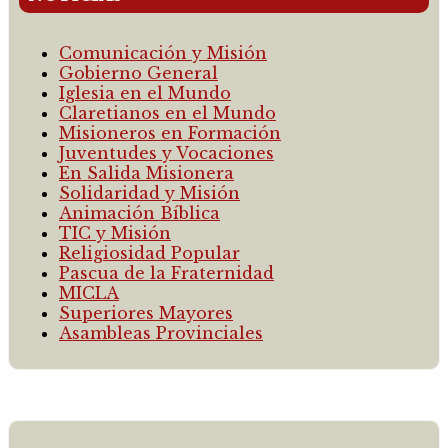
Comunicación y Misión
Gobierno General
Iglesia en el Mundo
Claretianos en el Mundo
Misioneros en Formación
Juventudes y Vocaciones
En Salida Misionera
Solidaridad y Misión
Animación Bíblica
TIC y Misión
Religiosidad Popular
Pascua de la Fraternidad
MICLA
Superiores Mayores
Asambleas Provinciales