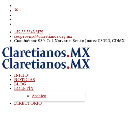
+52 55 5543 5172
secprovmx@claretianos.org.mx
Cuauhtémoc 939. Col. Narvarte, Benito Juárez 03020, CDMX
INICIO
NOTICIAS
BLOG
BOLETÍN
Archivo
DIRECTORIO