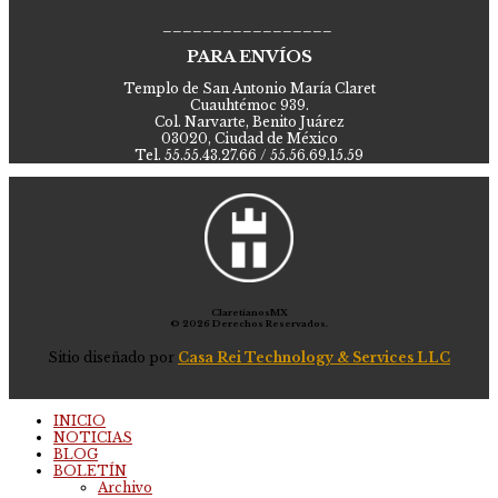
_________________
PARA ENVÍOS
Templo de San Antonio María Claret
Cuauhtémoc 939.
Col. Narvarte, Benito Juárez
03020, Ciudad de México
Tel. 55.55.43.27.66 / 55.56.69.15.59
ClaretianosMX
© 2026 Derechos Reservados.
Sitio diseñado por
Casa Rei Technology & Services LLC
INICIO
NOTICIAS
BLOG
BOLETÍN
Archivo