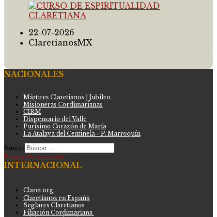
22-07-2026
ClaretianosMX
NACIONALES
Mártires Claretianos | Jubileo
Misioneras Cordimarianas
CIRM
Dispensario del Valle
Purísimo Corazón de María
La Atalaya del Centinela - P. Marroquín
Buscar
Búsqueda avanzada
INTERNACIONAL
Claret.org
Claretianos en España
Seglares Claretianos
Filiación Cordimariana