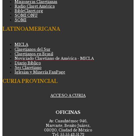
Misioneras Claretianas
Radio Claret América
BibleClaret.org
SOMI ONU
SOMI
LATINOAMERICANA
MICLA
Claretianos del Sur
Claretianos en Brasil
Noviciado Claretiano de América - MICLA
Diario Bíblico
Ser Claretiano
Iglesias y Minería FanPage
CURIA PROVINCIAL
ACCESO A CURIA
OFICINAS
Av. Cuauhtémoc 946,
Narvarte, Benito Juárez,
03020, Ciudad de México
Tel. 55.55.43.51.72