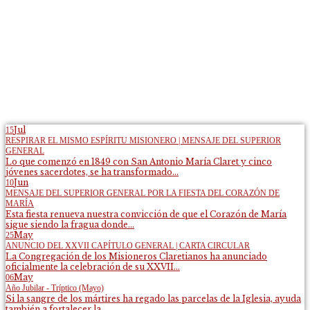
Jul
15
RESPIRAR EL MISMO ESPÍRITU MISIONERO | MENSAJE DEL SUPERIOR
GENERAL
Lo que comenzó en 1849 con San Antonio María Claret y cinco
jóvenes sacerdotes, se ha transformado...
Jun
10
MENSAJE DEL SUPERIOR GENERAL POR LA FIESTA DEL CORAZÓN DE
MARÍA
Esta fiesta renueva nuestra convicción de que el Corazón de María
sigue siendo la fragua donde...
May
25
ANUNCIO DEL XXVII CAPÍTULO GENERAL | CARTA CIRCULAR
La Congregación de los Misioneros Claretianos ha anunciado
oficialmente la celebración de su XXVII...
May
06
Año Jubilar - Tríptico (Mayo)
Si la sangre de los mártires ha regado las parcelas de la Iglesia, ayuda
también a fortalecer la...