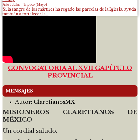
Año Jubilar - Tríptico (Mayo)
Si la sangre de los mártires ha regado las parcelas de la Iglesia, ayuda
también a fortalecer la...
CONVOCATORIA AL XVII CAPÍTULO
PROVINCIAL
MENSAJES
Autor:
ClaretianosMX
MISIONEROS CLARETIANOS DE
MÉXICO
Un cordial saludo.