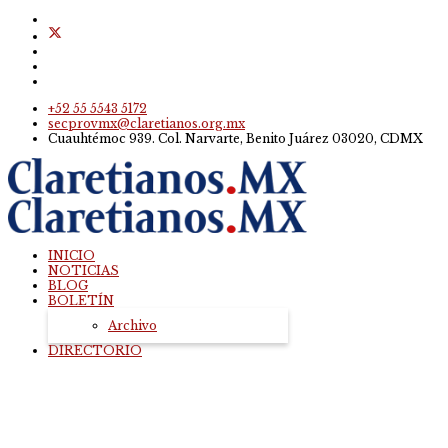
+52 55 5543 5172
secprovmx@claretianos.org.mx
Cuauhtémoc 939. Col. Narvarte, Benito Juárez 03020, CDMX
INICIO
NOTICIAS
BLOG
BOLETÍN
Archivo
DIRECTORIO