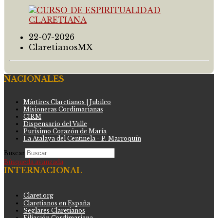
22-07-2026
ClaretianosMX
NACIONALES
Mártires Claretianos | Jubileo
Misioneras Cordimarianas
CIRM
Dispensario del Valle
Purísimo Corazón de María
La Atalaya del Centinela - P. Marroquín
Buscar
Búsqueda avanzada
INTERNACIONAL
Claret.org
Claretianos en España
Seglares Claretianos
Filiación Cordimariana