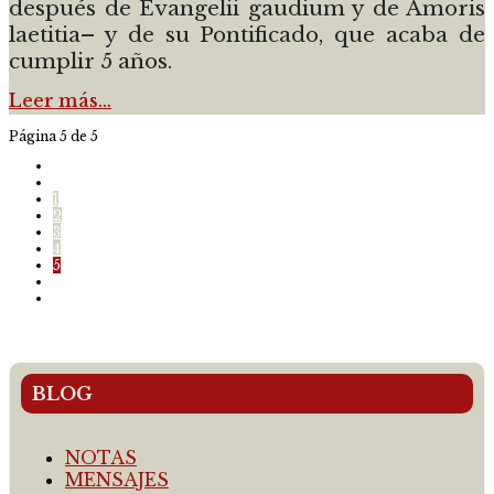
después de Evangelii gaudium y de Amoris
laetitia– y de su Pontificado, que acaba de
cumplir 5 años.
Leer más…
Página 5 de 5
1
2
3
4
5
BLOG
NOTAS
MENSAJES