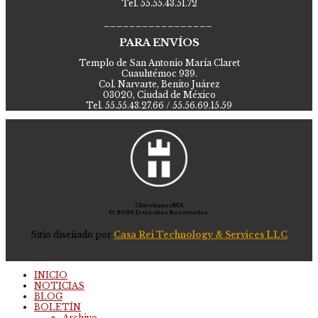
Tel. 55.55.43.51.72
_________________
PARA ENVÍOS
Templo de San Antonio María Claret
Cuauhtémoc 939.
Col. Narvarte, Benito Juárez
03020, Ciudad de México
Tel. 55.55.43.27.66 / 55.56.69.15.59
ClaretianosMX
© 2026 Derechos Reservados.
Sitio diseñado por
Casa Rei Technology & Services LLC
INICIO
NOTICIAS
BLOG
BOLETÍN
Archivo