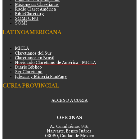
Misioneras Claretianas
Radio Claret América
BibleClaret.org
SOMI ONU
SOMI
LATINOAMERICANA
MICLA
Claretianos del Sur
Claretianos en Brasil
Noviciado Claretiano de América - MICLA
Diario Bíblico
Ser Claretiano
Iglesias y Minería FanPage
CURIA PROVINCIAL
ACCESO A CURIA
OFICINAS
Av. Cuauhtémoc 946,
Narvarte, Benito Juárez,
03020, Ciudad de México