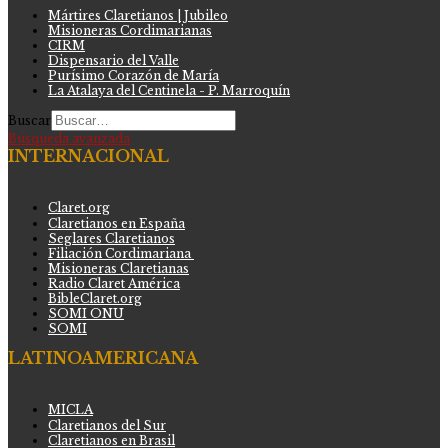
Mártires Claretianos | Jubileo
Misioneras Cordimarianas
CIRM
Dispensario del Valle
Purísimo Corazón de María
La Atalaya del Centinela - P. Marroquín
Buscar
Búsqueda avanzada
INTERNACIONAL
Claret.org
Claretianos en España
Seglares Claretianos
Filiación Cordimariana
Misioneras Claretianas
Radio Claret América
BibleClaret.org
SOMI ONU
SOMI
LATINOAMERICANA
MICLA
Claretianos del Sur
Claretianos en Brasil