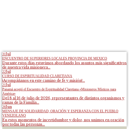
Jul
31
ENCUENTRO DE SUPERIORES LOCALES PROVINCIA DE MEXICO
Durante estos días estuvimos abordando los asuntos más significativos
de nuestra vida misionera...
Jul
22
CURSO DE ESPIRITUALIDAD CLARETIANA
¡Acompáñanos en este camino de fe y misión!...
Jul
21
Panamá acogió el Encuentro de Espiritualidad Claretiana «Misioneros Místicos para
América»
Del 8 al 16 de julio de 2026, representantes de distintos organismos y
ramas de la Familia...
Jun
26
MENSAJE DE SOLIDARIDAD, ORACIÓN Y ESPERANZA CON EL PUEBLO
VENEZOLANO
En estos momentos de incertidumbre y dolor, nos unimos en oración
por todas las personas...