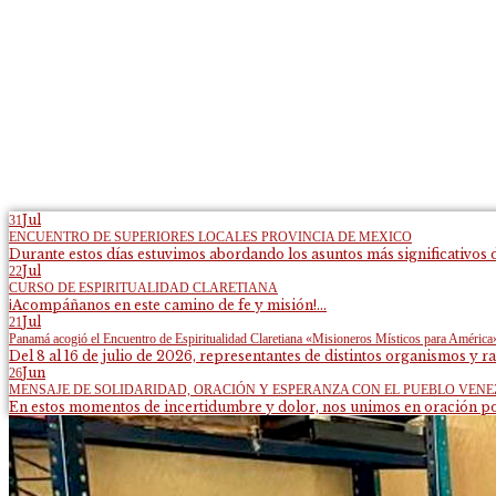
Jul
31
ENCUENTRO DE SUPERIORES LOCALES PROVINCIA DE MEXICO
Durante estos días estuvimos abordando los asuntos más significativos d
Jul
22
CURSO DE ESPIRITUALIDAD CLARETIANA
¡Acompáñanos en este camino de fe y misión!...
Jul
21
Panamá acogió el Encuentro de Espiritualidad Claretiana «Misioneros Místicos para América
Del 8 al 16 de julio de 2026, representantes de distintos organismos y ra
Jun
26
MENSAJE DE SOLIDARIDAD, ORACIÓN Y ESPERANZA CON EL PUEBLO VEN
En estos momentos de incertidumbre y dolor, nos unimos en oración por