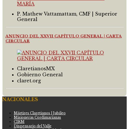
P. Mathew Vattamattam, CMF | Superior
General
ANUNCIO DEL XXVII CAPÍTULO GENERAL | CARTA
CIRCULAR
ClaretianosMX
Gobierno General
claret.org
NACIONALES
Mártires Claretianos | Jubileo
Misioneras Cordimarianas
CIRM
Dispensario del Valle