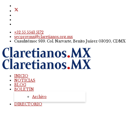
+52 55 5543 5172
secprovmx@claretianos.org.mx
Cuauhtémoc 939. Col. Narvarte, Benito Juárez 03020, CDMX
INICIO
NOTICIAS
BLOG
BOLETÍN
Archivo
DIRECTORIO