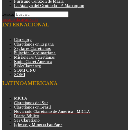
Purísimo Corazón de María
La Atalaya del Centinela - P. Marroquín
Buscar
Búsqueda avanzada
INTERNACIONAL
Claret.org
Claretianos en España
Seglares Claretianos
Filiación Cordimariana
Misioneras Claretianas
Radio Claret América
BibleClaret.org
SOMI ONU
SOMI
LATINOAMERICANA
MICLA
Claretianos del Sur
Claretianos en Brasil
Noviciado Claretiano de América - MICLA
Diario Bíblico
Ser Claretiano
Iglesias y Minería FanPage