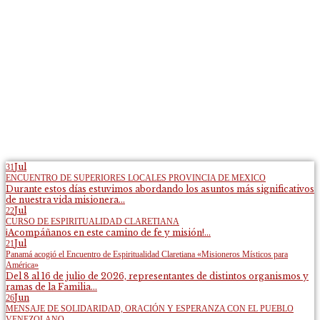
Jul
31
ENCUENTRO DE SUPERIORES LOCALES PROVINCIA DE MEXICO
Durante estos días estuvimos abordando los asuntos más significativos
de nuestra vida misionera...
Jul
22
CURSO DE ESPIRITUALIDAD CLARETIANA
¡Acompáñanos en este camino de fe y misión!...
Jul
21
Panamá acogió el Encuentro de Espiritualidad Claretiana «Misioneros Místicos para
América»
Del 8 al 16 de julio de 2026, representantes de distintos organismos y
ramas de la Familia...
Jun
26
MENSAJE DE SOLIDARIDAD, ORACIÓN Y ESPERANZA CON EL PUEBLO
VENEZOLANO