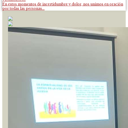
En estos momentos de incertidumbre y dolor, nos unimos en oración
por todas las personas...