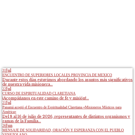
Jul
31
ENCUENTRO DE SUPERIORES LOCALES PROVINCIA DE MEXICO
Durante estos días estuvimos abordando los asuntos más significativos
de nuestra vida misionera...
Jul
22
CURSO DE ESPIRITUALIDAD CLARETIANA
¡Acompáñanos en este camino de fe y misión!...
Jul
21
Panamá acogió el Encuentro de Espiritualidad Claretiana «Misioneros Místicos para
América»
Del 8 al 16 de julio de 2026, representantes de distintos organismos y
ramas de la Familia...
Jun
26
MENSAJE DE SOLIDARIDAD, ORACIÓN Y ESPERANZA CON EL PUEBLO
VENEZOLANO