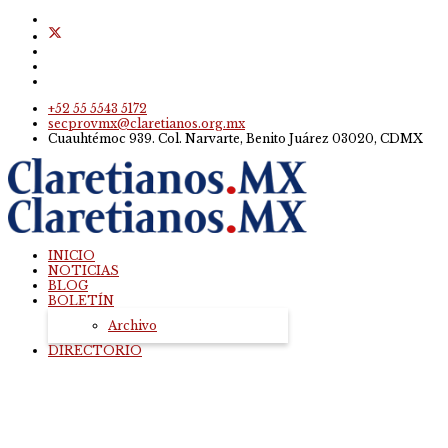
+52 55 5543 5172
secprovmx@claretianos.org.mx
Cuauhtémoc 939. Col. Narvarte, Benito Juárez 03020, CDMX
INICIO
NOTICIAS
BLOG
BOLETÍN
Archivo
DIRECTORIO