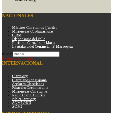
NACIONALES
Mártires Claretianos | Jubileo
Misioneras Cordimarianas
CIRM
Dispensario del Valle
Purísimo Corazón de María
La Atalaya del Centinela - P. Marroquín
Buscar
Búsqueda avanzada
INTERNACIONAL
Claret.org
Claretianos en España
Seglares Claretianos
Filiación Cordimariana
Misioneras Claretianas
Radio Claret América
BibleClaret.org
SOMI ONU
SOMI