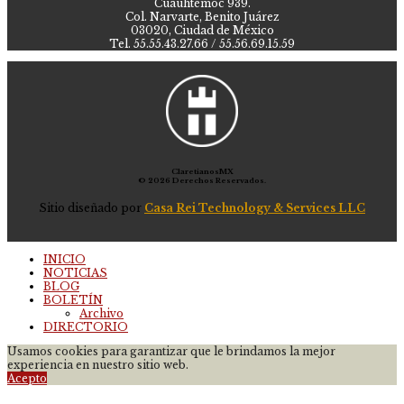
Cuauhtémoc 939.
Col. Narvarte, Benito Juárez
03020, Ciudad de México
Tel. 55.55.43.27.66 / 55.56.69.15.59
ClaretianosMX
© 2026 Derechos Reservados.
Sitio diseñado por
Casa Rei Technology & Services LLC
INICIO
NOTICIAS
BLOG
BOLETÍN
Archivo
DIRECTORIO
Usamos cookies para garantizar que le brindamos la mejor
experiencia en nuestro sitio web.
Acepto