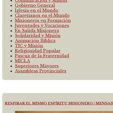
Comunicación y Misión
Gobierno General
Iglesia en el Mundo
Claretianos en el Mundo
Misioneros en Formación
Juventudes y Vocaciones
En Salida Misionera
Solidaridad y Misión
Animación Bíblica
TIC y Misión
Religiosidad Popular
Pascua de la Fraternidad
MICLA
Superiores Mayores
Asambleas Provinciales
RESPIRAR EL MISMO ESPÍRITU MISIONERO | MENSA