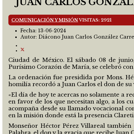
JUAN CARLOS GONZÁL
COMUNICACIÓN Y MISIÓN
VISITAS: 2921
Fecha:
13-06-2024
Autor:
Diácono Juan Carlos González Carr
Ciudad de México. El sábado 08 de junio,
Purísimo Corazón de María, se celebró con 
La ordenación fue presidida por Mons. Héct
homilía recordó a Juan Carlos el don de su 
«El día de hoy te acercas no solamente a re
en favor de los que necesitan algo, a los 
acompaña desde su llamado vocacional con 
en la misión donde está la presencia Claret
Monseñor Héctor Pérez Villareal también r
Palabra, el don y la gracia que recibe Juan