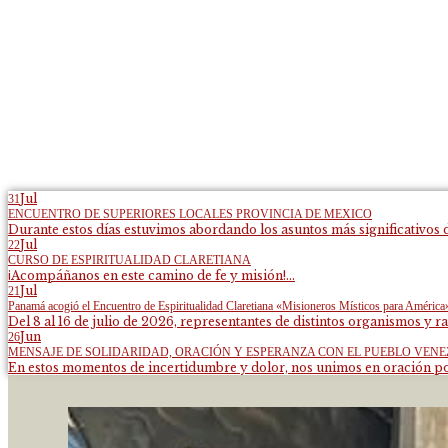
Jul
31
ENCUENTRO DE SUPERIORES LOCALES PROVINCIA DE MEXICO
Durante estos días estuvimos abordando los asuntos más significativos d
Jul
22
CURSO DE ESPIRITUALIDAD CLARETIANA
¡Acompáñanos en este camino de fe y misión!...
Jul
21
Panamá acogió el Encuentro de Espiritualidad Claretiana «Misioneros Místicos para América
Del 8 al 16 de julio de 2026, representantes de distintos organismos y ra
Jun
26
MENSAJE DE SOLIDARIDAD, ORACIÓN Y ESPERANZA CON EL PUEBLO VEN
En estos momentos de incertidumbre y dolor, nos unimos en oración por