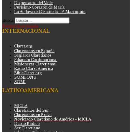
Dispensario del Valle
Purísimo Corazón de María
La Atalaya del Centinela - P. Marroquín
Buscar
Búsqueda avanzada
INTERNACIONAL
Claret.org
Claretianos en España
Seglares Claretianos
Filiación Cordimariana
Misioneras Claretianas
Radio Claret América
BibleClaret.org
SOMI ONU
SOMI
LATINOAMERICANA
MICLA
Claretianos del Sur
Claretianos en Brasil
Noviciado Claretiano de América - MICLA
Diario Bíblico
Ser Claretiano