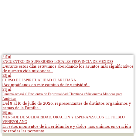
Jul
31
ENCUENTRO DE SUPERIORES LOCALES PROVINCIA DE MEXICO
Durante estos días estuvimos abordando los asuntos más significativos
de nuestra vida misionera...
Jul
22
CURSO DE ESPIRITUALIDAD CLARETIANA
¡Acompáñanos en este camino de fe y misión!...
Jul
21
Panamá acogió el Encuentro de Espiritualidad Claretiana «Misioneros Místicos para
América»
Del 8 al 16 de julio de 2026, representantes de distintos organismos y
ramas de la Familia...
Jun
26
MENSAJE DE SOLIDARIDAD, ORACIÓN Y ESPERANZA CON EL PUEBLO
VENEZOLANO
En estos momentos de incertidumbre y dolor, nos unimos en oración
por todas las personas...