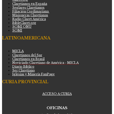
Claretianos en España
Seglares Claretianos
Filiación Cordimariana
Misioneras Claretianas
Radio Claret América
BibleClaret.org
SOMI ONU
SOMI
LATINOAMERICANA
MICLA
Claretianos del Sur
Claretianos en Brasil
Noviciado Claretiano de América - MICLA
Diario Bíblico
Ser Claretiano
Iglesias y Minería FanPage
CURIA PROVINCIAL
ACCESO A CURIA
OFICINAS