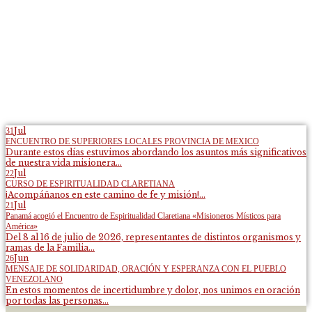
Jul
31
ENCUENTRO DE SUPERIORES LOCALES PROVINCIA DE MEXICO
Durante estos días estuvimos abordando los asuntos más significativos
de nuestra vida misionera...
Jul
22
CURSO DE ESPIRITUALIDAD CLARETIANA
¡Acompáñanos en este camino de fe y misión!...
Jul
21
Panamá acogió el Encuentro de Espiritualidad Claretiana «Misioneros Místicos para
América»
Del 8 al 16 de julio de 2026, representantes de distintos organismos y
ramas de la Familia...
Jun
26
MENSAJE DE SOLIDARIDAD, ORACIÓN Y ESPERANZA CON EL PUEBLO
VENEZOLANO
En estos momentos de incertidumbre y dolor, nos unimos en oración
por todas las personas...