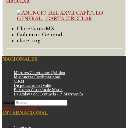
CIRCULAR
ClaretianosMX
Gobierno General
claret.org
NACIONALES
Mártires Claretianos | Jubileo
Misioneras Cordimarianas
CIRM
Dispensario del Valle
Purísimo Corazón de María
La Atalaya del Centinela - P. Marroquín
Buscar
Búsqueda avanzada
INTERNACIONAL
Claret.org