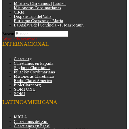
Mártires Claretianos | Jubileo
Misioneras Cordimarianas
CIRM
Dispensario del Valle
Purísimo Corazón de María
La Atalaya del Centinela - P. Marroquín
Buscar
Búsqueda avanzada
INTERNACIONAL
Claret.org
Claretianos en España
Seglares Claretianos
Filiación Cordimariana
Misioneras Claretianas
Radio Claret América
BibleClaret.org
SOMI ONU
SOMI
LATINOAMERICANA
MICLA
Claretianos del Sur
Claretianos en Brasil