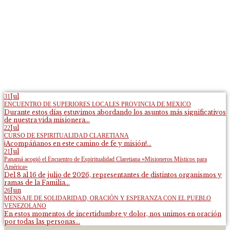
Jul
31
ENCUENTRO DE SUPERIORES LOCALES PROVINCIA DE MEXICO
Durante estos días estuvimos abordando los asuntos más significativos
de nuestra vida misionera...
Jul
22
CURSO DE ESPIRITUALIDAD CLARETIANA
¡Acompáñanos en este camino de fe y misión!...
Jul
21
Panamá acogió el Encuentro de Espiritualidad Claretiana «Misioneros Místicos para
América»
Del 8 al 16 de julio de 2026, representantes de distintos organismos y
ramas de la Familia...
Jun
26
MENSAJE DE SOLIDARIDAD, ORACIÓN Y ESPERANZA CON EL PUEBLO
VENEZOLANO
En estos momentos de incertidumbre y dolor, nos unimos en oración
por todas las personas...