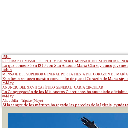
Jul
15
RESPIRAR EL MISMO ESPÍRITU MISIONERO | MENSAJE DEL SUPERIOR GENE
Lo que comenzó en 1849 con San Antonio María Claret y cinco jóvenes s
Jun
10
MENSAJE DEL SUPERIOR GENERAL POR LA FIESTA DEL CORAZÓN DE MARÍA
Esta fiesta renueva nuestra convicción de que el Corazón de María sigue
May
25
ANUNCIO DEL XXVII CAPÍTULO GENERAL | CARTA CIRCULAR
La Congregación de los Misioneros Claretianos ha anunciado oficialment
May
06
Año Jubilar - Tríptico (Mayo)
Si la sangre de los mártires ha regado las parcelas de la Iglesia, ayuda ta