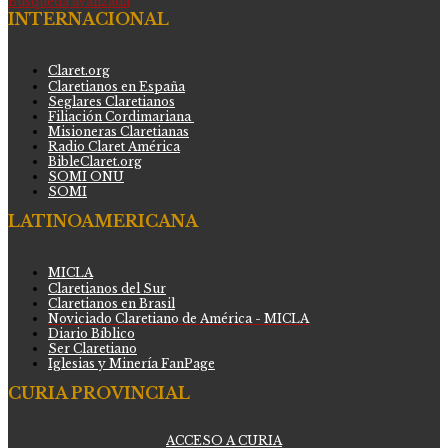
Búsqueda avanzada
INTERNACIONAL
Claret.org
Claretianos en España
Seglares Claretianos
Filiación Cordimariana
Misioneras Claretianas
Radio Claret América
BibleClaret.org
SOMI ONU
SOMI
LATINOAMERICANA
MICLA
Claretianos del Sur
Claretianos en Brasil
Noviciado Claretiano de América - MICLA
Diario Bíblico
Ser Claretiano
Iglesias y Minería FanPage
CURIA PROVINCIAL
ACCESO A CURIA