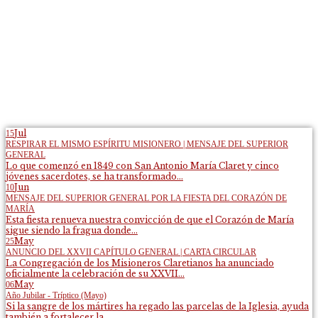
Jul
15
RESPIRAR EL MISMO ESPÍRITU MISIONERO | MENSAJE DEL SUPERIOR
GENERAL
Lo que comenzó en 1849 con San Antonio María Claret y cinco
jóvenes sacerdotes, se ha transformado...
Jun
10
MENSAJE DEL SUPERIOR GENERAL POR LA FIESTA DEL CORAZÓN DE
MARÍA
Esta fiesta renueva nuestra convicción de que el Corazón de María
sigue siendo la fragua donde...
May
25
ANUNCIO DEL XXVII CAPÍTULO GENERAL | CARTA CIRCULAR
La Congregación de los Misioneros Claretianos ha anunciado
oficialmente la celebración de su XXVII...
May
06
Año Jubilar - Tríptico (Mayo)
Si la sangre de los mártires ha regado las parcelas de la Iglesia, ayuda
también a fortalecer la...