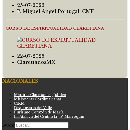
25-07-2026
P. Miguel Angel Portugal, CMF
CURSO DE ESPIRITUALIDAD CLARETIANA
22-07-2026
ClaretianosMX
NACIONALES
Mártires Claretianos | Jubileo
Misioneras Cordimarianas
CIRM
Dispensario del Valle
Purísimo Corazón de María
La Atalaya del Centinela - P. Marroquín
Buscar