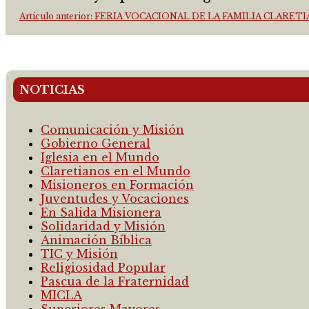
Artículo anterior: FERIA VOCACIONAL DE LA FAMILIA CLARET
NOTICIAS
Comunicación y Misión
Gobierno General
Iglesia en el Mundo
Claretianos en el Mundo
Misioneros en Formación
Juventudes y Vocaciones
En Salida Misionera
Solidaridad y Misión
Animación Bíblica
TIC y Misión
Religiosidad Popular
Pascua de la Fraternidad
MICLA
Superiores Mayores