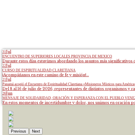
Jul
31
ENCUENTRO DE SUPERIORES LOCALES PROVINCIA DE MEXICO
Durante estos días estuvimos abordando los asuntos más significativos d
Jul
22
CURSO DE ESPIRITUALIDAD CLARETIANA
¡Acompáñanos en este camino de fe y misión!...
Jul
21
Panamá acogió el Encuentro de Espiritualidad Claretiana «Misioneros Místicos para América
Del 8 al 16 de julio de 2026, representantes de distintos organismos y ra
Jun
26
MENSAJE DE SOLIDARIDAD, ORACIÓN Y ESPERANZA CON EL PUEBLO VEN
En estos momentos de incertidumbre y dolor, nos unimos en oración por
Previous
Next