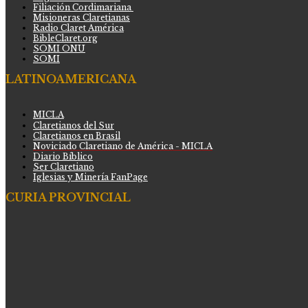
Filiación Cordimariana
Misioneras Claretianas
Radio Claret América
BibleClaret.org
SOMI ONU
SOMI
LATINOAMERICANA
MICLA
Claretianos del Sur
Claretianos en Brasil
Noviciado Claretiano de América - MICLA
Diario Bíblico
Ser Claretiano
Iglesias y Minería FanPage
CURIA PROVINCIAL