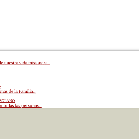
e nuestra vida misionera...
»
mas de la Familia...
EZOLANO
 todas las personas...