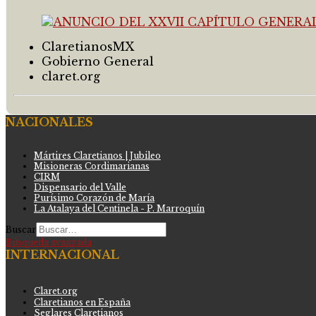
ClaretianosMX
Gobierno General
claret.org
NACIONALES
Mártires Claretianos | Jubileo
Misioneras Cordimarianas
CIRM
Dispensario del Valle
Purísimo Corazón de María
La Atalaya del Centinela - P. Marroquín
Buscar
Búsqueda avanzada
INTERNACIONAL
Claret.org
Claretianos en España
Seglares Claretianos