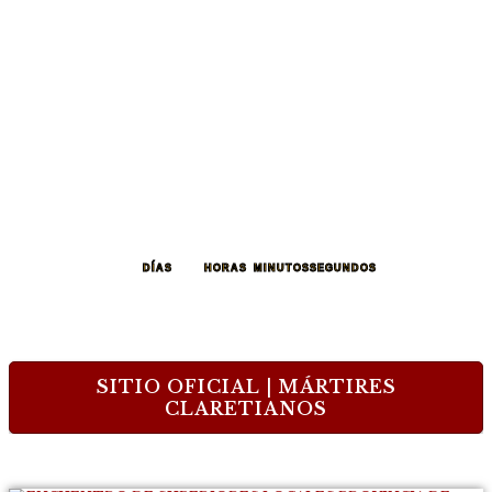
258
12
46
51
DÍAS
HORAS
MINUTOS
SEGUNDOS
SITIO OFICIAL | MÁRTIRES
CLARETIANOS