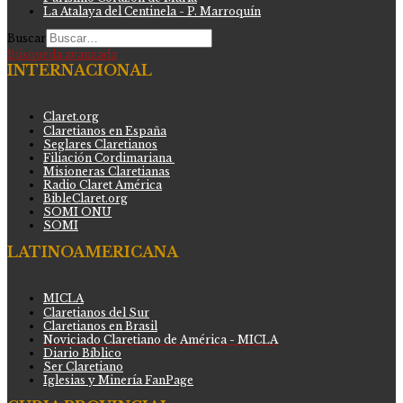
La Atalaya del Centinela - P. Marroquín
Buscar
Búsqueda avanzada
INTERNACIONAL
Claret.org
Claretianos en España
Seglares Claretianos
Filiación Cordimariana
Misioneras Claretianas
Radio Claret América
BibleClaret.org
SOMI ONU
SOMI
LATINOAMERICANA
MICLA
Claretianos del Sur
Claretianos en Brasil
Noviciado Claretiano de América - MICLA
Diario Bíblico
Ser Claretiano
Iglesias y Minería FanPage