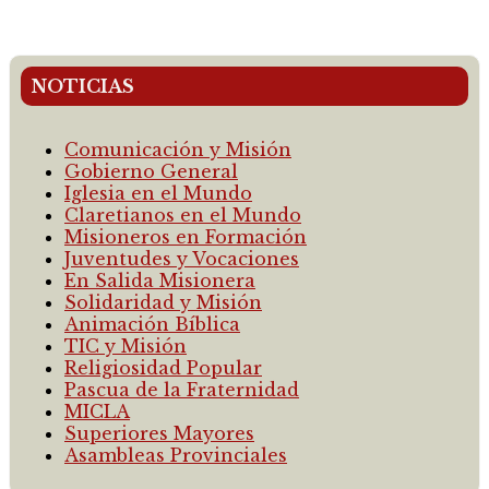
NOTICIAS
Comunicación y Misión
Gobierno General
Iglesia en el Mundo
Claretianos en el Mundo
Misioneros en Formación
Juventudes y Vocaciones
En Salida Misionera
Solidaridad y Misión
Animación Bíblica
TIC y Misión
Religiosidad Popular
Pascua de la Fraternidad
MICLA
Superiores Mayores
Asambleas Provinciales