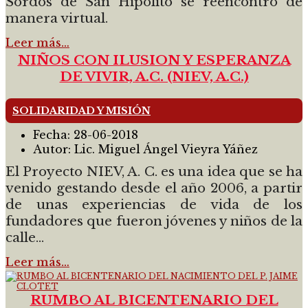
Sordos de San Hipólito se reencontró de
manera virtual.
Leer más…
NIÑOS CON ILUSION Y ESPERANZA
DE VIVIR, A.C. (NIEV, A.C.)
SOLIDARIDAD Y MISIÓN
Fecha:
28-06-2018
Autor:
Lic. Miguel Ángel Vieyra Yáñez
El Proyecto NIEV, A. C. es una idea que se ha
venido gestando desde el año 2006, a partir
de unas experiencias de vida de los
fundadores que fueron jóvenes y niños de la
calle...
Leer más…
RUMBO AL BICENTENARIO DEL