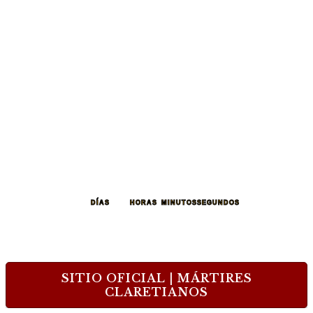
257
12
27
59
DÍAS
HORAS
MINUTOS
SEGUNDOS
SITIO OFICIAL | MÁRTIRES
CLARETIANOS