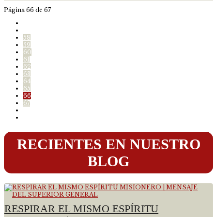
Página 66 de 67
58
59
60
61
62
63
64
65
66
67
RECIENTES EN NUESTRO
BLOG
RESPIRAR EL MISMO ESPÍRITU