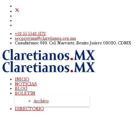
+52 55 5543 5172
secprovmx@claretianos.org.mx
Cuauhtémoc 939. Col. Narvarte, Benito Juárez 03020, CDMX
INICIO
NOTICIAS
BLOG
BOLETÍN
Archivo
DIRECTORIO