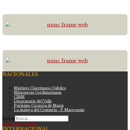
NACIONALES
Mártires Claretianos | Jubileo
Misioneras Cordimarianas
CIRM
Dispensario del Valle
Purísimo Corazón de María
La Atalaya del Centinela - P. Marroquín
Buscar
Búsqueda avanzada
INTERNACIONAL