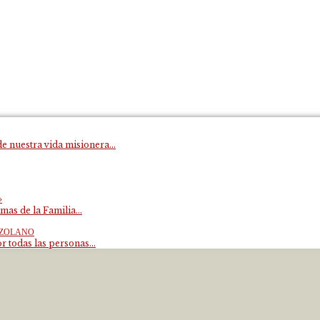
e nuestra vida misionera...
»
mas de la Familia...
EZOLANO
 todas las personas...