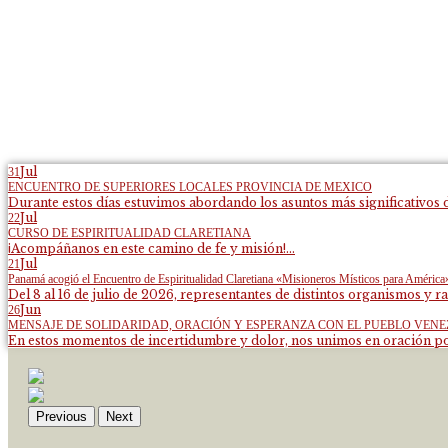
Jul
31
ENCUENTRO DE SUPERIORES LOCALES PROVINCIA DE MEXICO
Durante estos días estuvimos abordando los asuntos más significativos d
Jul
22
CURSO DE ESPIRITUALIDAD CLARETIANA
¡Acompáñanos en este camino de fe y misión!...
Jul
21
Panamá acogió el Encuentro de Espiritualidad Claretiana «Misioneros Místicos para América
Del 8 al 16 de julio de 2026, representantes de distintos organismos y ra
Jun
26
MENSAJE DE SOLIDARIDAD, ORACIÓN Y ESPERANZA CON EL PUEBLO VEN
En estos momentos de incertidumbre y dolor, nos unimos en oración por
Previous
Next