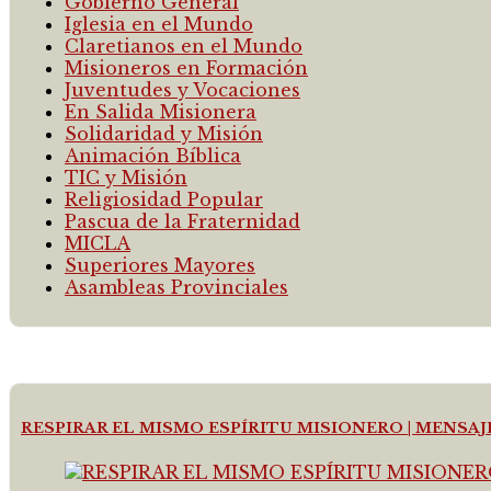
Gobierno General
Iglesia en el Mundo
Claretianos en el Mundo
Misioneros en Formación
Juventudes y Vocaciones
En Salida Misionera
Solidaridad y Misión
Animación Bíblica
TIC y Misión
Religiosidad Popular
Pascua de la Fraternidad
MICLA
Superiores Mayores
Asambleas Provinciales
RESPIRAR EL MISMO ESPÍRITU MISIONERO | MENSA