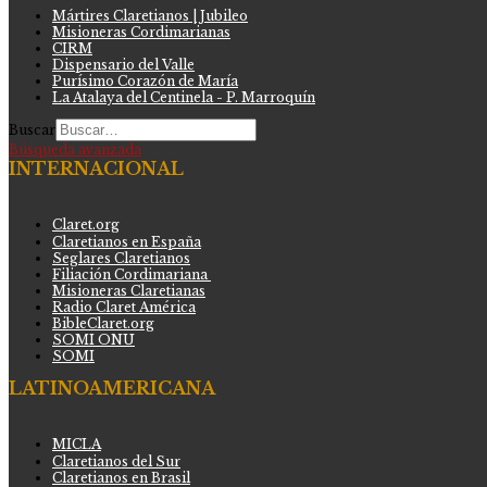
Mártires Claretianos | Jubileo
Misioneras Cordimarianas
CIRM
Dispensario del Valle
Purísimo Corazón de María
La Atalaya del Centinela - P. Marroquín
Buscar
Búsqueda avanzada
INTERNACIONAL
Claret.org
Claretianos en España
Seglares Claretianos
Filiación Cordimariana
Misioneras Claretianas
Radio Claret América
BibleClaret.org
SOMI ONU
SOMI
LATINOAMERICANA
MICLA
Claretianos del Sur
Claretianos en Brasil