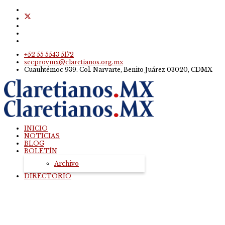
+52 55 5543 5172
secprovmx@claretianos.org.mx
Cuauhtémoc 939. Col. Narvarte, Benito Juárez 03020, CDMX
INICIO
NOTICIAS
BLOG
BOLETÍN
Archivo
DIRECTORIO