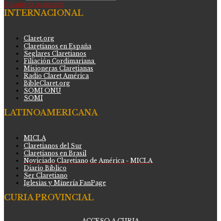
Búsqueda avanzada
INTERNACIONAL
Claret.org
Claretianos en España
Seglares Claretianos
Filiación Cordimariana
Misioneras Claretianas
Radio Claret América
BibleClaret.org
SOMI ONU
SOMI
LATINOAMERICANA
MICLA
Claretianos del Sur
Claretianos en Brasil
Noviciado Claretiano de América - MICLA
Diario Bíblico
Ser Claretiano
Iglesias y Minería FanPage
CURIA PROVINCIAL
ACCESO A CURIA