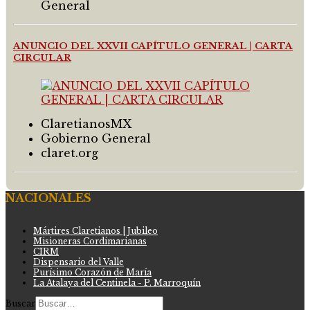
General
ANUNCIO DEL XXVII CAPÍTULO GENERAL | CARTA
CIRCULAR
ClaretianosMX
Gobierno General
claret.org
NACIONALES
Mártires Claretianos | Jubileo
Misioneras Cordimarianas
CIRM
Dispensario del Valle
Purísimo Corazón de María
La Atalaya del Centinela - P. Marroquín
Buscar