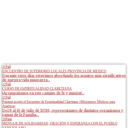
Jul
31
ENCUENTRO DE SUPERIORES LOCALES PROVINCIA DE MEXICO
Durante estos días estuvimos abordando los asuntos más significativos
de nuestra vida misionera...
Jul
22
CURSO DE ESPIRITUALIDAD CLARETIANA
¡Acompáñanos en este camino de fe y misión!...
Jul
21
Panamá acogió el Encuentro de Espiritualidad Claretiana «Misioneros Místicos para
América»
Del 8 al 16 de julio de 2026, representantes de distintos organismos y
ramas de la Familia...
Jun
26
MENSAJE DE SOLIDARIDAD, ORACIÓN Y ESPERANZA CON EL PUEBLO
VENEZOLANO