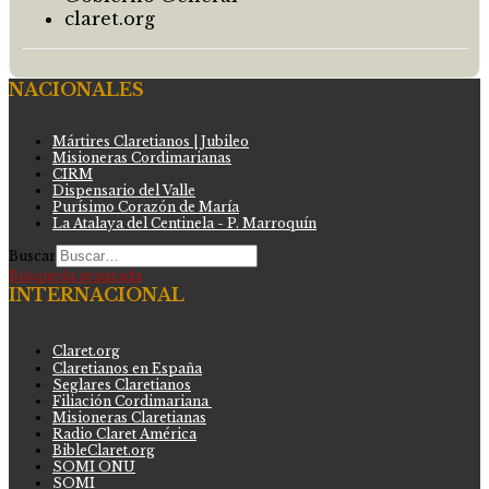
claret.org
NACIONALES
Mártires Claretianos | Jubileo
Misioneras Cordimarianas
CIRM
Dispensario del Valle
Purísimo Corazón de María
La Atalaya del Centinela - P. Marroquín
Buscar
Búsqueda avanzada
INTERNACIONAL
Claret.org
Claretianos en España
Seglares Claretianos
Filiación Cordimariana
Misioneras Claretianas
Radio Claret América
BibleClaret.org
SOMI ONU
SOMI