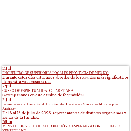
Jul
31
ENCUENTRO DE SUPERIORES LOCALES PROVINCIA DE MEXICO
Durante estos días estuvimos abordando los asuntos más significativos
de nuestra vida misionera...
Jul
22
CURSO DE ESPIRITUALIDAD CLARETIANA
¡Acompáñanos en este camino de fe y misión!...
Jul
21
Panamá acogió el Encuentro de Espiritualidad Claretiana «Misioneros Místicos para
América»
Del 8 al 16 de julio de 2026, representantes de distintos organismos y
ramas de la Familia...
Jun
26
MENSAJE DE SOLIDARIDAD, ORACIÓN Y ESPERANZA CON EL PUEBLO
VENEZOLANO