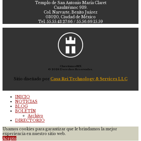
Templo de San Antonio María Claret
Cuauhtémoc 939.
Col. Narvarte, Benito Juárez
03020, Ciudad de México
Tel. 55.55.43.27.66 / 55.56.69.15.59
ClaretianosMX
© 2026 Derechos Reservados.
Sitio diseñado por
Casa Rei Technology & Services LLC
INICIO
NOTICIAS
BLOG
BOLETÍN
Archivo
DIRECTORIO
Usamos cookies para garantizar que le brindamos la mejor
experiencia en nuestro sitio web.
Acepto