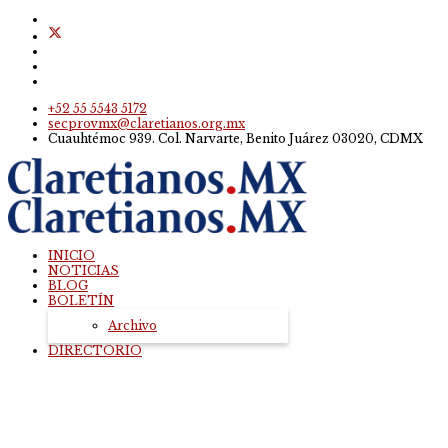
+52 55 5543 5172
secprovmx@claretianos.org.mx
Cuauhtémoc 939. Col. Narvarte, Benito Juárez 03020, CDMX
INICIO
NOTICIAS
BLOG
BOLETÍN
Archivo
DIRECTORIO