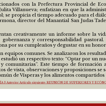
acionados con la Prefectura Provincial de Ec
ulita Villanueva; enfatizan en que la adminis
l; se propicia el tiempo adecuado para el diálo
 Carmona, director del Manantial San Judas Ta
ntan creativamente un informe sobre la vida
de gobernanza y corresponsabilidad pastora
ona por su cumpleaños y degustar en su honor d
 en equipos comunes. Se analizaron los result
 estudió un respectivo texto: “Optar por un n
s y comunitarias”. Este tiempo de formación 
tos de vista, observaciones y proposiciones se s
común de Vísperas y los alimentos compartidos 
ÍA 3
Anterior
Artículo siguiente: REUNIÓN DE SUPERIORES Y ECÓN