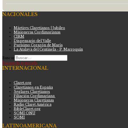
NACIONALES
Mártires Claretianos | Jubileo
Misioneras Cordimarianas
CIRM
Dispensario del Valle
Purísimo Corazón de María
La Atalaya del Centinela - P. Marroquín
Buscar
Búsqueda avanzada
INTERNACIONAL
Claret.org
Claretianos en España
Seglares Claretianos
Filiación Cordimariana
Misioneras Claretianas
Radio Claret América
BibleClaret.org
SOMI ONU
SOMI
LATINOAMERICANA