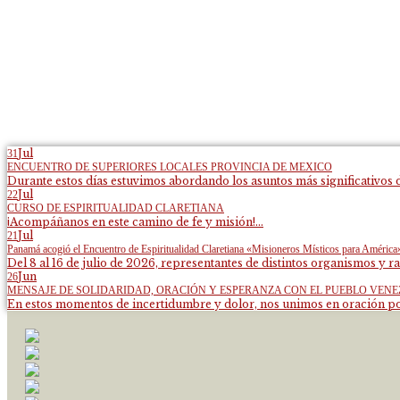
Jul
31
ENCUENTRO DE SUPERIORES LOCALES PROVINCIA DE MEXICO
Durante estos días estuvimos abordando los asuntos más significativos d
Jul
22
CURSO DE ESPIRITUALIDAD CLARETIANA
¡Acompáñanos en este camino de fe y misión!...
Jul
21
Panamá acogió el Encuentro de Espiritualidad Claretiana «Misioneros Místicos para América
Del 8 al 16 de julio de 2026, representantes de distintos organismos y ra
Jun
26
MENSAJE DE SOLIDARIDAD, ORACIÓN Y ESPERANZA CON EL PUEBLO VEN
En estos momentos de incertidumbre y dolor, nos unimos en oración por