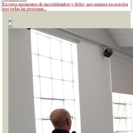
En estos momentos de incertidumbre y dolor, nos unimos en oración
por todas las personas...