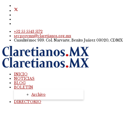
+52 55 5543 5172
secprovmx@claretianos.org.mx
Cuauhtémoc 939. Col. Narvarte, Benito Juárez 03020, CDMX
INICIO
NOTICIAS
BLOG
BOLETÍN
Archivo
DIRECTORIO