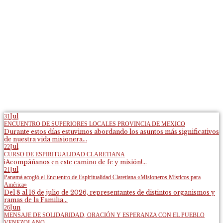
Jul
31
ENCUENTRO DE SUPERIORES LOCALES PROVINCIA DE MEXICO
Durante estos días estuvimos abordando los asuntos más significativos
de nuestra vida misionera...
Jul
22
CURSO DE ESPIRITUALIDAD CLARETIANA
¡Acompáñanos en este camino de fe y misión!...
Jul
21
Panamá acogió el Encuentro de Espiritualidad Claretiana «Misioneros Místicos para
América»
Del 8 al 16 de julio de 2026, representantes de distintos organismos y
ramas de la Familia...
Jun
26
MENSAJE DE SOLIDARIDAD, ORACIÓN Y ESPERANZA CON EL PUEBLO
VENEZOLANO