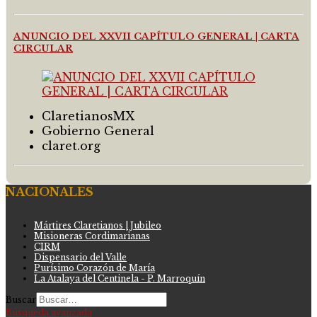
ANUNCIO DEL XXVII CAPÍTULO GENERAL | CARTA
CIRCULAR
ClaretianosMX
Gobierno General
claret.org
NACIONALES
Mártires Claretianos | Jubileo
Misioneras Cordimarianas
CIRM
Dispensario del Valle
Purísimo Corazón de María
La Atalaya del Centinela - P. Marroquín
Buscar
Búsqueda avanzada