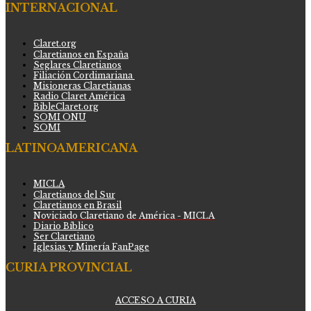
INTERNACIONAL
Claret.org
Claretianos en España
Seglares Claretianos
Filiación Cordimariana
Misioneras Claretianas
Radio Claret América
BibleClaret.org
SOMI ONU
SOMI
LATINOAMERICANA
MICLA
Claretianos del Sur
Claretianos en Brasil
Noviciado Claretiano de América - MICLA
Diario Bíblico
Ser Claretiano
Iglesias y Minería FanPage
CURIA PROVINCIAL
ACCESO A CURIA