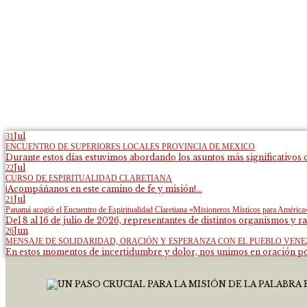
Jul
31
ENCUENTRO DE SUPERIORES LOCALES PROVINCIA DE MEXICO
Durante estos días estuvimos abordando los asuntos más significativos d
Jul
22
CURSO DE ESPIRITUALIDAD CLARETIANA
¡Acompáñanos en este camino de fe y misión!...
Jul
21
Panamá acogió el Encuentro de Espiritualidad Claretiana «Misioneros Místicos para América
Del 8 al 16 de julio de 2026, representantes de distintos organismos y ra
Jun
26
MENSAJE DE SOLIDARIDAD, ORACIÓN Y ESPERANZA CON EL PUEBLO VEN
En estos momentos de incertidumbre y dolor, nos unimos en oración por