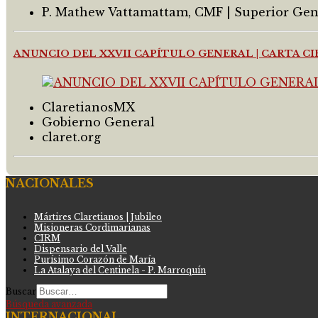
P. Mathew Vattamattam, CMF | Superior Gen
ANUNCIO DEL XXVII CAPÍTULO GENERAL | CARTA C
ClaretianosMX
Gobierno General
claret.org
NACIONALES
Mártires Claretianos | Jubileo
Misioneras Cordimarianas
CIRM
Dispensario del Valle
Purísimo Corazón de María
La Atalaya del Centinela - P. Marroquín
Buscar
Búsqueda avanzada
INTERNACIONAL