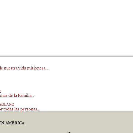
e nuestra vida misionera...
»
mas de la Familia...
EZOLANO
 todas las personas...